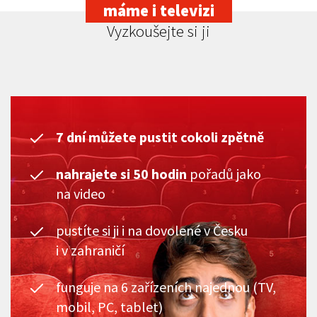
máme i televizi
Vyzkoušejte si ji
7 dní můžete pustit cokoli zpětně
nahrajete si 50 hodin
pořadů jako
na video
pustíte si ji i na dovolené v Česku
i v zahraničí
funguje na 6 zařízeních najednou (TV,
mobil, PC, tablet)