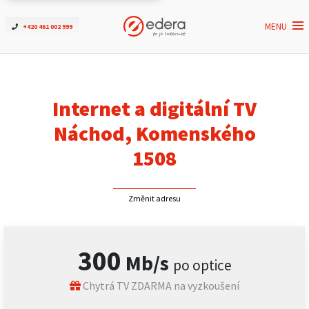
MENU
+420 461 002 999
Ověřit dostupnost
Internet
Internet a digitální TV
ČEZNET TV
Náchod, Komenského
1508
Podpora
Změnit adresu
Pro firmy
Kontakt
300
Mb/s
po optice
Chytrá TV ZDARMA na vyzkoušení