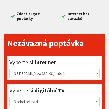
Žádné skryté
Internet bez
poplatky
závazků
Nezávazná poptávka
Vyberte si internet
Vyberte si
internet
Vyberte si digitální TV
Vyberte si
digitální TV