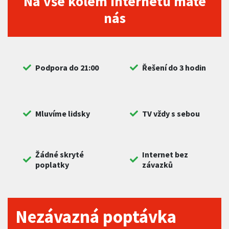
Na vše kolem internetu máte
nás
Podpora do 21:00
Řešení do 3 hodin
Mluvíme lidsky
TV vždy s sebou
Žádné skryté
Internet bez
poplatky
závazků
Nezávazná poptávka