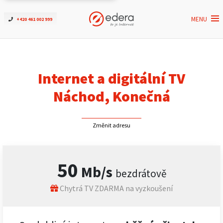
MENU
+420 461 002 999
Ověřit dostupnost
Internet
Internet a digitální TV
ČEZNET TV
Náchod, Konečná
Podpora
Změnit adresu
Pro firmy
50
Mb/s
bezdrátově
Kontakt
Chytrá TV ZDARMA na vyzkoušení