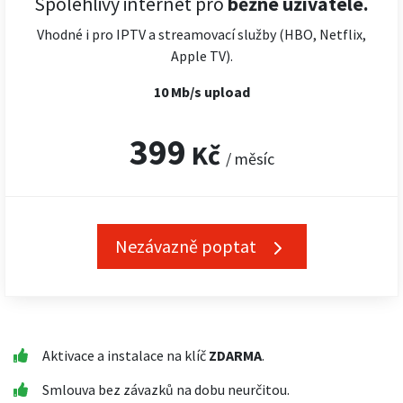
Spolehlivý internet pro
běžné uživatele.
Vhodné i pro IPTV a streamovací služby (HBO, Netflix,
Apple TV).
10 Mb/s upload
399
Kč
/ měsíc
Nezávazně poptat
Aktivace a instalace na klíč
ZDARMA
.
Smlouva bez závazků na dobu neurčitou.