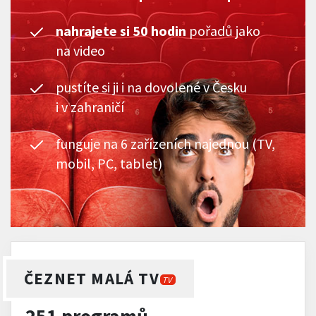
nahrajete si 50 hodin
pořadů jako
na video
pustíte si ji i na dovolené v Česku
i v zahraničí
funguje na 6 zařízeních najednou (TV,
mobil, PC, tablet)
ČEZNET MALÁ TV
TV