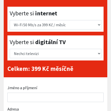
Vyberte si internet
Vyberte si
internet
Vyberte si digitální TV
Vyberte si
digitální TV
Celkem:
399
Kč měsíčně
Jméno a příjmení
Adresa