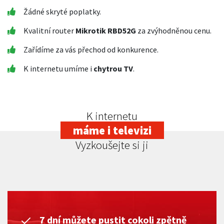
Žádné skryté poplatky.
Kvalitní router
Mikrotik RBD52G
za zvýhodněnou cenu.
Zařídíme za vás přechod od konkurence.
K internetu umíme i
chytrou TV
.
K internetu
máme i televizi
Vyzkoušejte si ji
7 dní můžete pustit cokoli zpětně