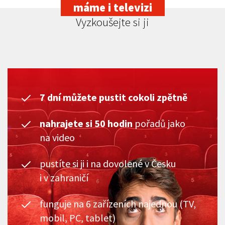
máme i televizi
Vyzkoušejte si ji
7 dní můžete pustit cokoli zpětně
nahrajete si 50 hodin
pořadů jako
na video
pustíte si ji i na dovolené v Česku
i v zahraničí
funguje na 6 zařízeních najednou (TV,
mobil, PC, tablet)