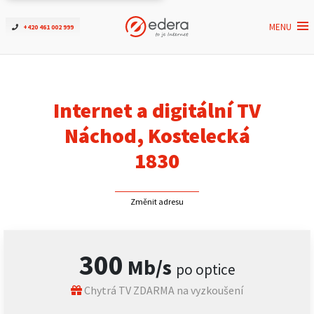
MENU
+420 461 002 999
Ověřit dostupnost
Internet
Internet a digitální TV
ČEZNET TV
Náchod, Kostelecká
1830
Podpora
Změnit adresu
Pro firmy
Kontakt
300
Mb/s
po optice
Chytrá TV ZDARMA na vyzkoušení