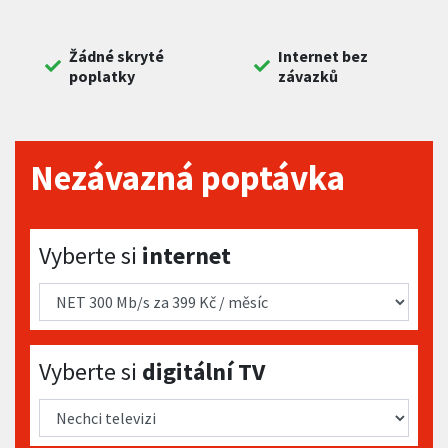
Žádné skryté
Internet bez
poplatky
závazků
Nezávazná poptávka
Vyberte si internet
Vyberte si
internet
Vyberte si digitální TV
Vyberte si
digitální TV