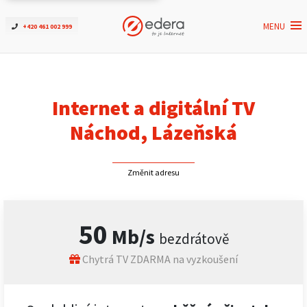
MENU
+420 461 002 999
Ověřit dostupnost
Internet
Internet a digitální TV
ČEZNET TV
Náchod, Lázeňská
Podpora
Změnit adresu
Pro firmy
50
Mb/s
bezdrátově
Kontakt
Chytrá TV ZDARMA na vyzkoušení