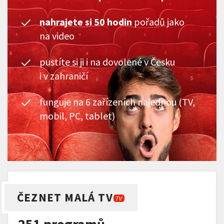
nahrajete si 50 hodin
pořadů jako
na video
pustíte si ji i na dovolené v Česku
i v zahraničí
funguje na 6 zařízeních najednou (TV,
mobil, PC, tablet)
ČEZNET MALÁ TV
TV