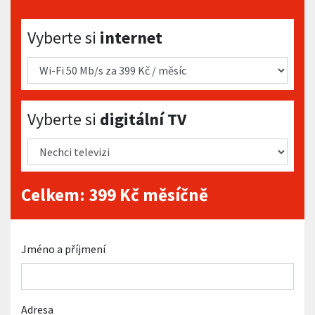
Vyberte si internet
Vyberte si
internet
Vyberte si digitální TV
Vyberte si
digitální TV
Celkem:
399
Kč měsíčně
Jméno a příjmení
Adresa