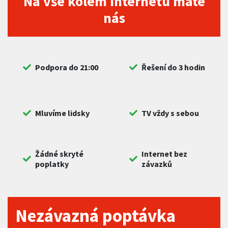
Na vše kolem internetu máte
nás
Podpora do 21:00
Řešení do 3 hodin
Mluvíme lidsky
TV vždy s sebou
Žádné skryté
Internet bez
poplatky
závazků
Nezávazná poptávka