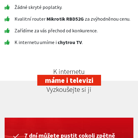
Žádné skryté poplatky.
Kvalitní router
Mikrotik RBD52G
za zvýhodněnou cenu.
Zařídíme za vás přechod od konkurence.
K internetu umíme i
chytrou TV
.
K internetu
máme i televizi
Vyzkoušejte si ji
7 dní můžete pustit cokoli zpětně