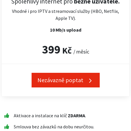
Spolehlivý internet pro
běžné uživatele.
Vhodné i pro IPTV a streamovací služby (HBO, Netflix,
Apple TV).
10 Mb/s upload
399
Kč
/ měsíc
Nezávazně poptat
Aktivace a instalace na klíč
ZDARMA
.
Smlouva bez závazků na dobu neurčitou.