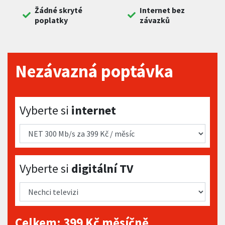
Žádné skryté
Internet bez
poplatky
závazků
Nezávazná poptávka
Vyberte si internet
Vyberte si
internet
Vyberte si digitální TV
Vyberte si
digitální TV
Celkem:
399
Kč měsíčně