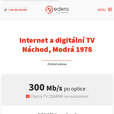
MENU
+420 461 002 999
Ověřit dostupnost
Internet
Internet a digitální TV
ČEZNET TV
Náchod, Modrá 1978
Podpora
Změnit adresu
Pro firmy
300
Mb/s
po optice
Kontakt
Chytrá TV ZDARMA na vyzkoušení