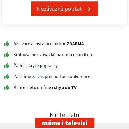
Nezávazně poptat
Aktivace a instalace na klíč
ZDARMA
.
Smlouva bez závazků na dobu neurčitou.
Žádné skryté poplatky.
Zařídíme za vás přechod od konkurence.
K internetu umíme i
chytrou TV
.
K internetu
máme i televizi