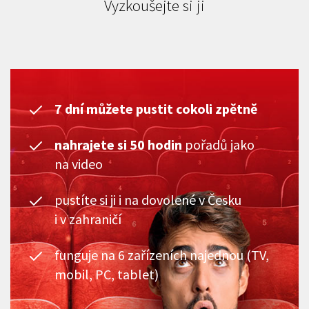
Vyzkoušejte si ji
7 dní můžete pustit cokoli zpětně
nahrajete si 50 hodin
pořadů jako
na video
pustíte si ji i na dovolené v Česku
i v zahraničí
funguje na 6 zařízeních najednou (TV,
mobil, PC, tablet)