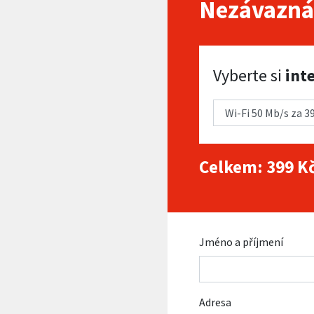
Nezávazná
Vyberte si internet
Vyberte si
int
Celkem:
399
Kč
Jméno a příjmení
Adresa