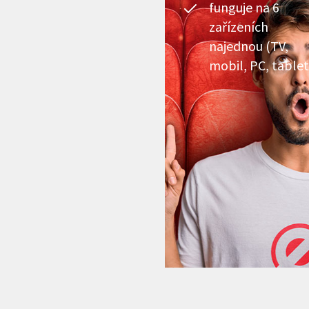
funguje na 6
zařízeních
najednou (TV,
mobil, PC, tablet