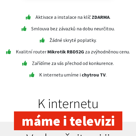
Aktivace a instalace na klíč
ZDARMA
.
Smlouva bez závazků na dobu neurčitou.
Žádné skryté poplatky.
Kvalitní router
Mikrotik RBD52G
za zvýhodněnou cenu.
Zařídíme za vás přechod od konkurence.
K internetu umíme i
chytrou TV
.
K internetu
máme i televizi