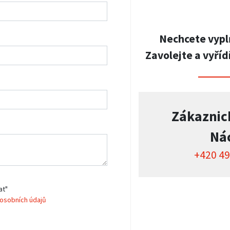
Nechcete vypl
Zavolejte a vyříd
Zákaznic
Ná
+420 49
at"
osobních údajů