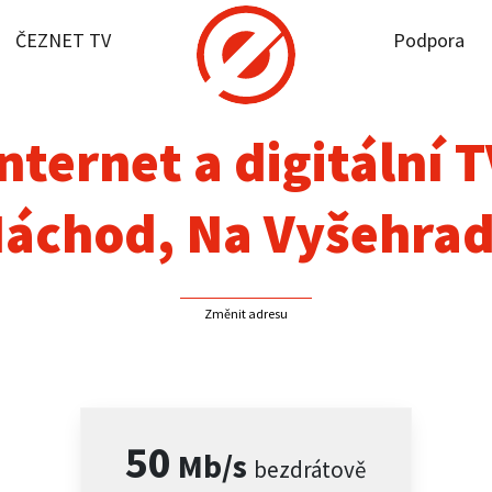
ČEZNET TV
Podpora
it dostupnost
rnet
nternet a digitální 
NET TV
áchod, Na Vyšehra
pora
Změnit adresu
firmy
akt
50
Mb/s
bezdrátově