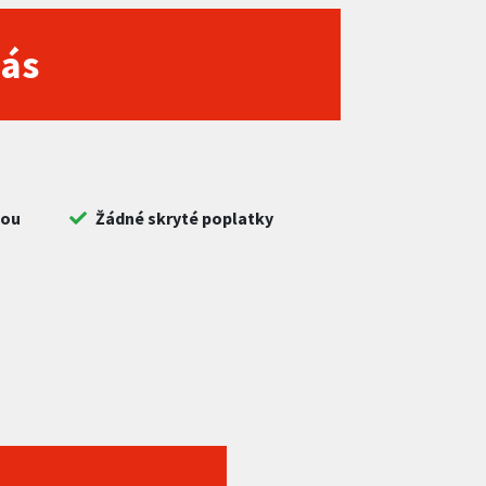
nás
bou
Žádné skryté poplatky