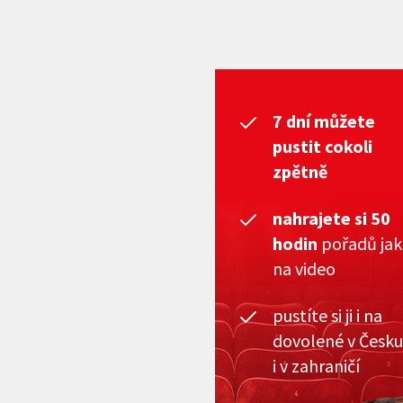
7 dní můžete
pustit cokoli
zpětně
nahrajete si 50
hodin
pořadů ja
na video
pustíte si ji i na
dovolené v Česku
i v zahraničí