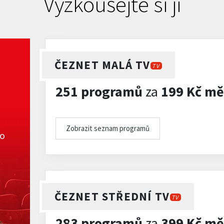
Vyzkoušejte si ji
ČEZNET MALÁ TV
TV
251 programů
za
199 Kč mě
Zobrazit seznam programů
ko
ČEZNET STŘEDNÍ TV
TV
283 programů
za
399 Kč mě