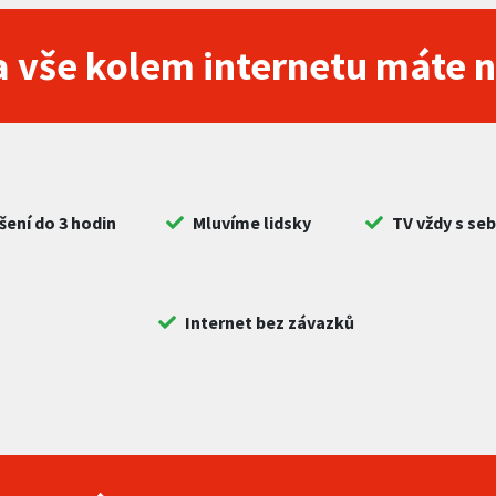
 vše kolem internetu máte 
šení do 3 hodin
Mluvíme lidsky
TV vždy s se
Internet bez závazků