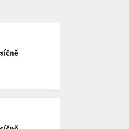
síčně
síčně