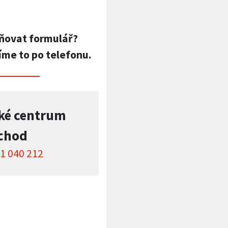
ňovat formulář?
íme to po telefonu.
ké centrum
chod
1 040 212