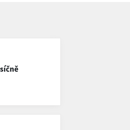
síčně