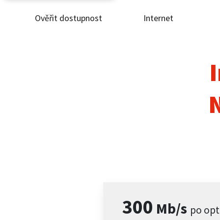
Ověřit dostupnost
Internet
Ověř
Inte
I
ČEZ
Pod
Pro 
Kont
300
Mb/s
po opt