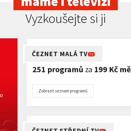
máme i televizi
Vyzkoušejte si ji
ČEZNET MALÁ TV
TV
251 programů
za
199 Kč mě
Zobrazit seznam programů
ko
ČEZNET STŘEDNÍ TV