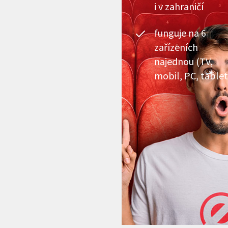
i v zahraničí
funguje na 6
zařízeních
najednou (TV,
mobil, PC, tablet