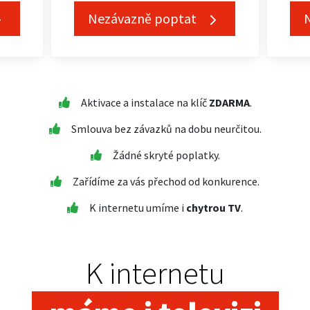
Nezávazně poptat
Aktivace a instalace na klíč
ZDARMA
.
Smlouva bez závazků na dobu neurčitou.
Žádné skryté poplatky.
Zařídíme za vás přechod od konkurence.
K internetu umíme i
chytrou TV
.
K internetu