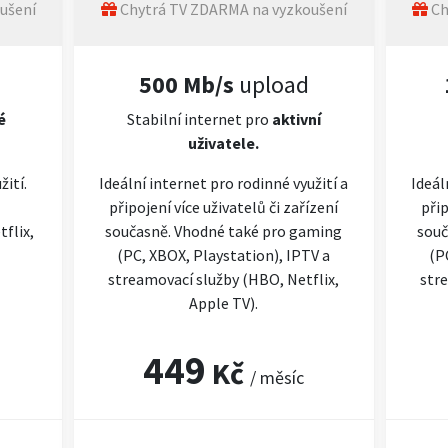
ušení
Chytrá TV ZDARMA na vyzkoušení
Ch
500 Mb/s
upload
é
Stabilní internet pro
aktivní
uživatele.
žití.
Ideální internet pro rodinné využití a
Ideál
připojení více uživatelů či zařízení
přip
flix,
současně. Vhodné také pro gaming
souč
(PC, XBOX, Playstation), IPTV a
(P
streamovací služby (HBO, Netflix,
stre
Apple TV).
449
Kč
/ měsíc