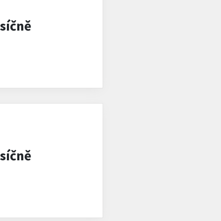
síčně
síčně