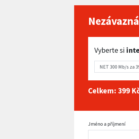
Nezávazná
Vyberte si internet
Vyberte si
int
Celkem:
399
Kč
Jméno a příjmení