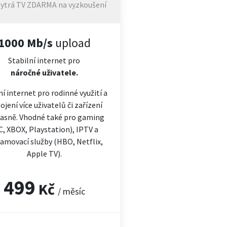
ytrá TV ZDARMA na vyzkoušení
1000 Mb/s
upload
Stabilní internet pro
náročné
uživatele.
ní internet pro rodinné využití a
ojení více uživatelů či zařízení
asně. Vhodné také pro gaming
C, XBOX, Playstation), IPTV a
amovací služby (HBO, Netflix,
Apple TV).
499
Kč
/ měsíc