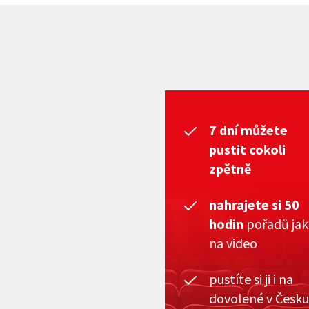
7 dní můžete
pustit cokoli
zpětně
nahrajete si 50
hodin
pořadů ja
na video
pustíte si ji i na
dovolené v Česku