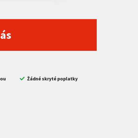
nás
bou
Žádné skryté poplatky