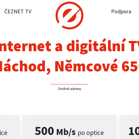
ČEZNET TV
Podpora
it dostupnost
rnet
nternet a digitální 
NET TV
Náchod, Němcové 65
pora
Změnit adresu
firmy
akt
500
1
Mb/s
ice
po optice