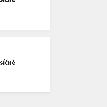
síčně