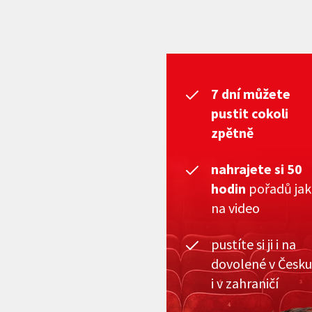
7 dní můžete
pustit cokoli
zpětně
nahrajete si 50
hodin
pořadů ja
na video
pustíte si ji i na
dovolené v Česku
i v zahraničí