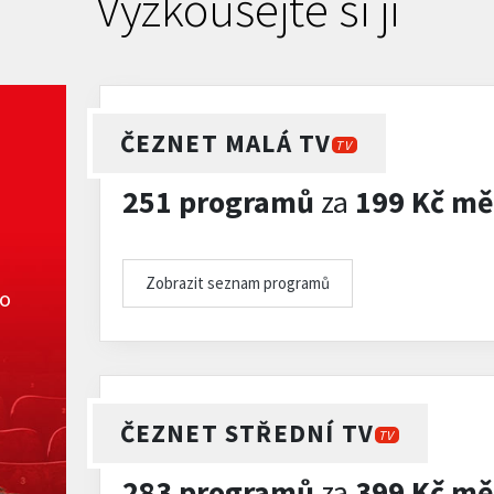
Vyzkoušejte si ji
ČEZNET MALÁ TV
TV
251 programů
za
199 Kč mě
Zobrazit seznam programů
ko
ČEZNET STŘEDNÍ TV
TV
283 programů
za
399 Kč mě