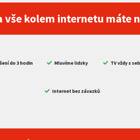
 vše kolem internetu máte 
šení do 3 hodin
Mluvíme lidsky
TV vždy s se
Internet bez závazků