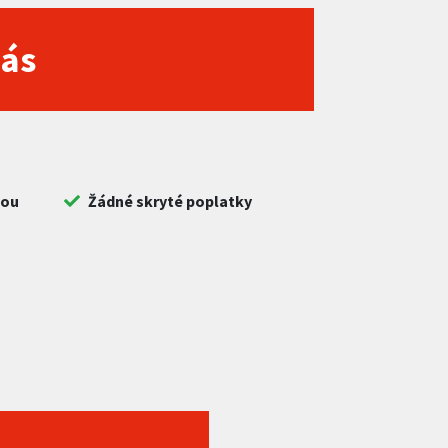
nás
bou
Žádné skryté poplatky