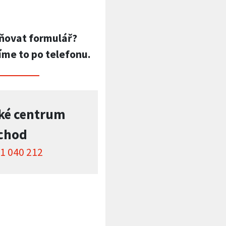
ňovat formulář?
íme to po telefonu.
ké centrum
chod
1 040 212