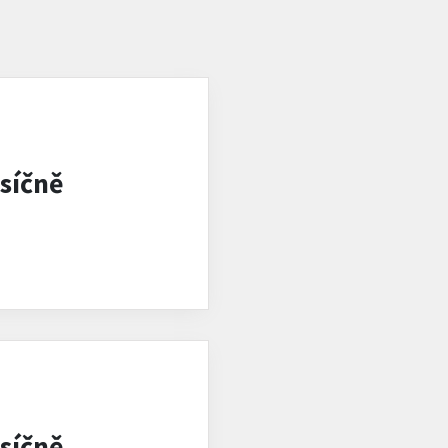
síčně
síčně