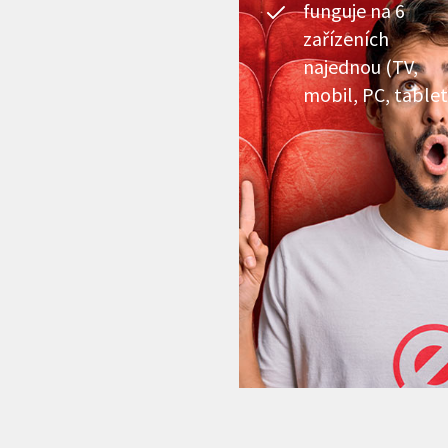
funguje na 6
zařízeních
najednou (TV,
mobil, PC, tablet