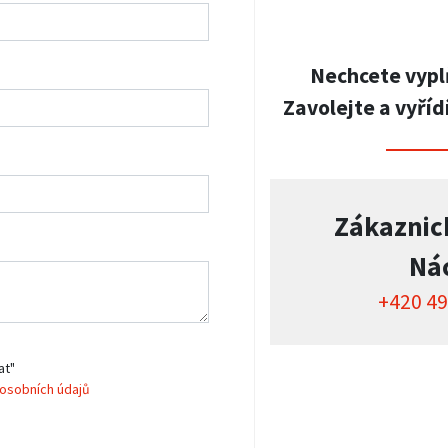
Nechcete vypl
Zavolejte a vyříd
Zákaznic
Ná
+420 49
at"
osobních údajů