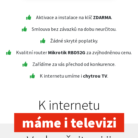
Aktivace a instalace na klíč
ZDARMA
.
Smlouva bez závazků na dobu neurčitou.
Žádné skryté poplatky.
Kvalitní router
Mikrotik RBD52G
za zvýhodněnou cenu.
Zařídíme za vás přechod od konkurence.
K internetu umíme i
chytrou TV
.
K internetu
máme i televizi