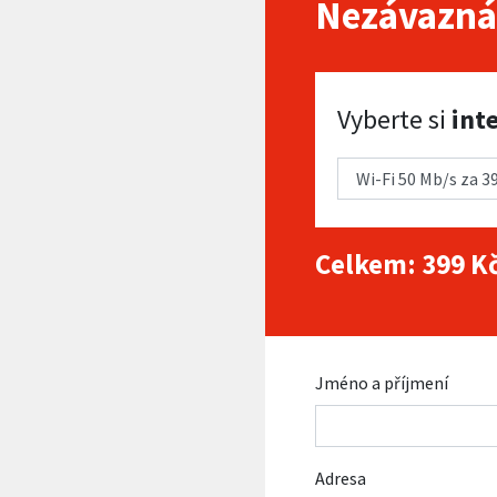
Nezávazná
Vyberte si internet
Vyberte si
int
Celkem:
399
Kč
Jméno a příjmení
Adresa