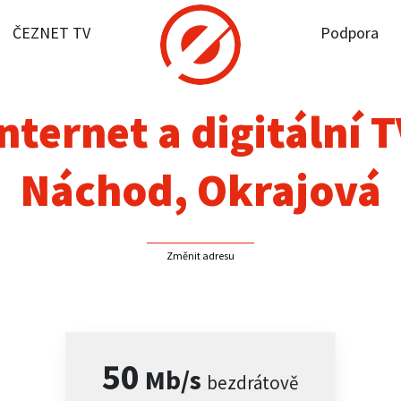
ČEZNET TV
Podpora
it dostupnost
rnet
nternet a digitální 
NET TV
Náchod, Okrajová
pora
Změnit adresu
firmy
akt
50
Mb/s
bezdrátově