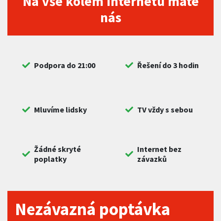
Na vše kolem internetu máte
nás
Podpora do 21:00
Řešení do 3 hodin
Mluvíme lidsky
TV vždy s sebou
Žádné skryté
Internet bez
poplatky
závazků
Nezávazná poptávka