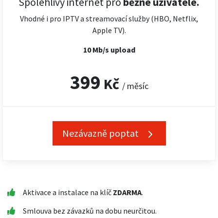
Spolehlivý internet pro
běžné uživatele.
Vhodné i pro IPTV a streamovací služby (HBO, Netflix,
Apple TV).
10 Mb/s upload
399
Kč
/ měsíc
Nezávazně poptat
Aktivace a instalace na klíč
ZDARMA
.
Smlouva bez závazků na dobu neurčitou.