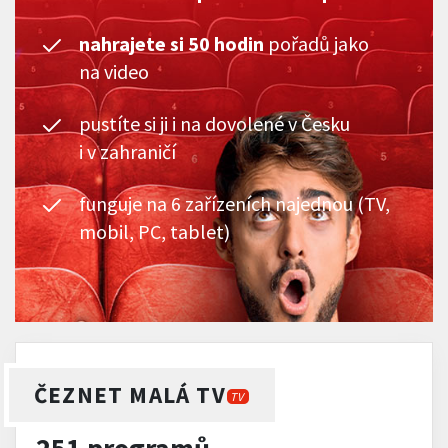
nahrajete si 50 hodin
pořadů jako
na video
pustíte si ji i na dovolené v Česku
i v zahraničí
funguje na 6 zařízeních najednou (TV,
mobil, PC, tablet)
ČEZNET MALÁ TV
TV