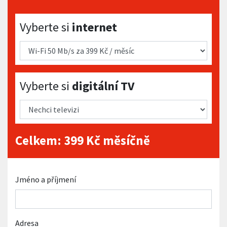
Vyberte si internet
Vyberte si
internet
Vyberte si digitální TV
Vyberte si
digitální TV
Celkem:
399
Kč měsíčně
Jméno a příjmení
Adresa