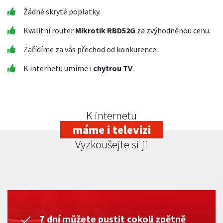
Žádné skryté poplatky.
Kvalitní router
Mikrotik RBD52G
za zvýhodněnou cenu.
Zařídíme za vás přechod od konkurence.
K internetu umíme i
chytrou TV
.
K internetu
máme i televizi
Vyzkoušejte si ji
7 dní můžete pustit cokoli zpětně