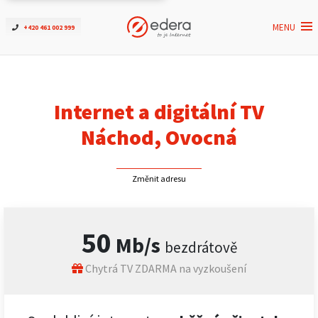
MENU
+420 461 002 999
Ověřit dostupnost
Internet
Internet a digitální TV
ČEZNET TV
Náchod, Ovocná
Podpora
Změnit adresu
Pro firmy
50
Mb/s
bezdrátově
Kontakt
Chytrá TV ZDARMA na vyzkoušení