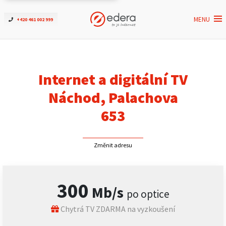
MENU
+420 461 002 999
Ověřit dostupnost
Internet
Internet a digitální TV
ČEZNET TV
Náchod, Palachova
653
Podpora
Změnit adresu
Pro firmy
Kontakt
300
Mb/s
po optice
Chytrá TV ZDARMA na vyzkoušení