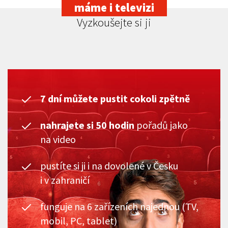
máme i televizi
Vyzkoušejte si ji
7 dní můžete pustit cokoli zpětně
nahrajete si 50 hodin
pořadů jako
na video
pustíte si ji i na dovolené v Česku
i v zahraničí
funguje na 6 zařízeních najednou (TV,
mobil, PC, tablet)