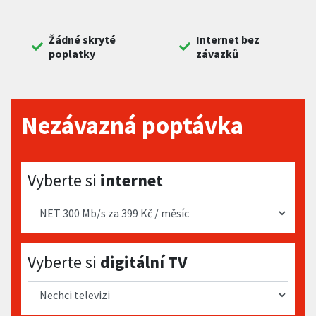
Žádné skryté
Internet bez
poplatky
závazků
Nezávazná poptávka
Vyberte si internet
Vyberte si
internet
Vyberte si digitální TV
Vyberte si
digitální TV