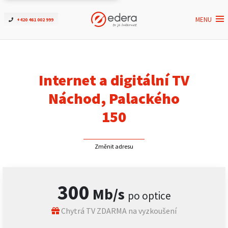
MENU
+420 461 002 999
Ověřit dostupnost
Internet
Internet a digitální TV
ČEZNET TV
Náchod, Palackého
150
Podpora
Změnit adresu
Pro firmy
Kontakt
300
Mb/s
po optice
Chytrá TV ZDARMA na vyzkoušení