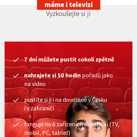
máme i televizi
Vyzkoušejte si ji
7 dní můžete pustit cokoli zpětně
nahrajete si 50 hodin
pořadů jako
na video
pustíte si ji i na dovolené v Česku
i v zahraničí
funguje na 6 zařízeních najednou (TV,
mobil, PC, tablet)