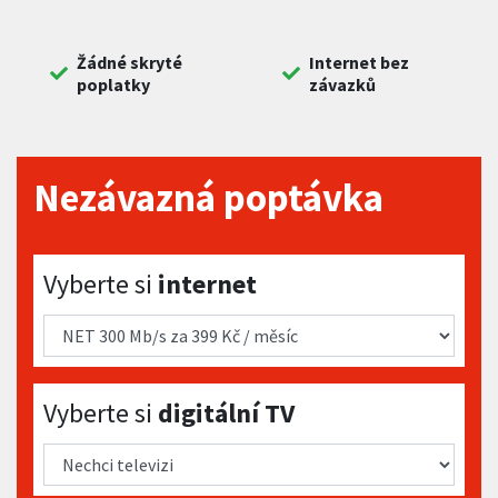
Žádné skryté
Internet bez
poplatky
závazků
Nezávazná poptávka
Vyberte si internet
Vyberte si
internet
Vyberte si digitální TV
Vyberte si
digitální TV