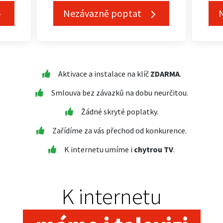
Nezávazně poptat
Aktivace a instalace na klíč
ZDARMA
.
Smlouva bez závazků na dobu neurčitou.
Žádné skryté poplatky.
Zařídíme za vás přechod od konkurence.
K internetu umíme i
chytrou TV
.
K internetu