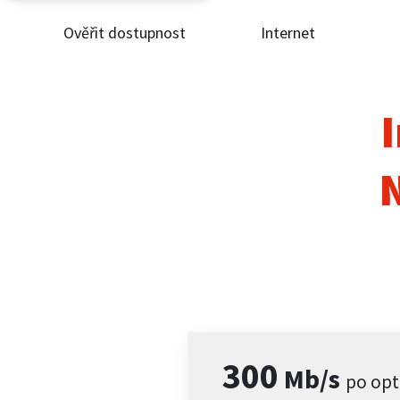
Ověřit dostupnost
Internet
Ověř
Inte
I
ČEZ
Pod
Pro 
Kont
300
Mb/s
po opt