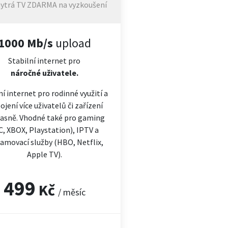
ytrá TV ZDARMA na vyzkoušení
1000 Mb/s
upload
Stabilní internet pro
náročné
uživatele.
ní internet pro rodinné využití a
ojení více uživatelů či zařízení
asně. Vhodné také pro gaming
C, XBOX, Playstation), IPTV a
amovací služby (HBO, Netflix,
Apple TV).
499
Kč
/ měsíc