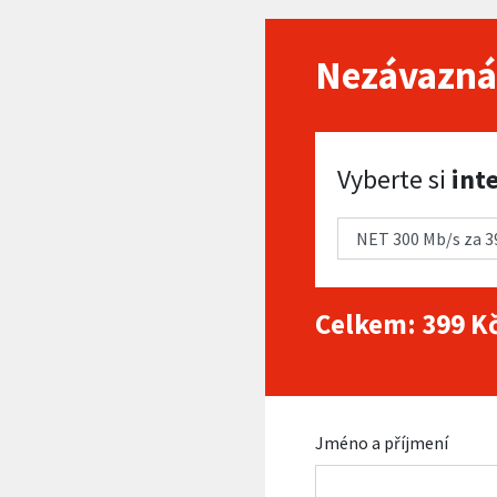
Nezávazná
Vyberte si internet
Vyberte si
int
Celkem:
399
Kč
Jméno a příjmení