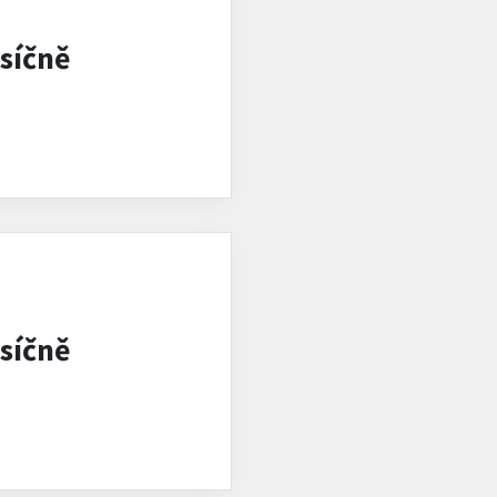
síčně
síčně