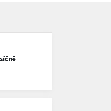
síčně