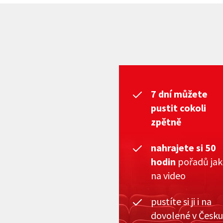
7 dní můžete
pustit cokoli
zpětně
nahrajete si 50
hodin
pořadů ja
na video
pustíte si ji i na
dovolené v Česku