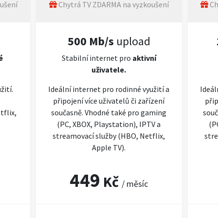
ušení
Chytrá TV ZDARMA na vyzkoušení
Ch
500 Mb/s
upload
é
Stabilní internet pro
aktivní
uživatele.
žití.
Ideální internet pro rodinné využití a
Ideál
připojení více uživatelů či zařízení
přip
flix,
současně. Vhodné také pro gaming
souč
(PC, XBOX, Playstation), IPTV a
(P
streamovací služby (HBO, Netflix,
stre
Apple TV).
449
Kč
/ měsíc