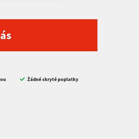
nás
bou
Žádné skryté poplatky