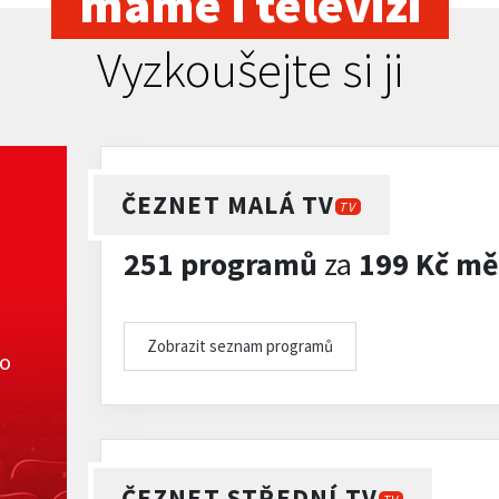
máme i televizi
Vyzkoušejte si ji
ČEZNET MALÁ TV
TV
251 programů
za
199 Kč mě
Zobrazit seznam programů
ko
ČEZNET STŘEDNÍ TV