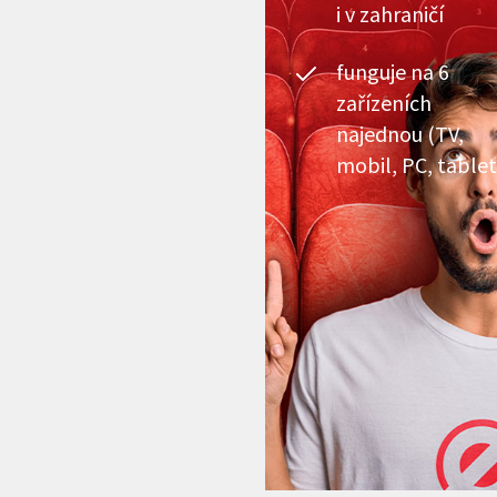
i v zahraničí
funguje na 6
zařízeních
najednou (TV,
mobil, PC, tablet