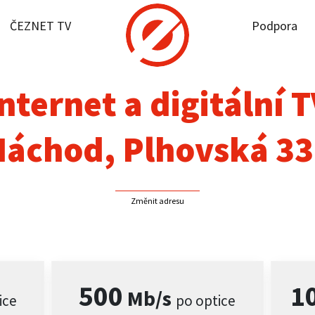
ČEZNET TV
Podpora
it dostupnost
rnet
nternet a digitální 
NET TV
Náchod, Plhovská 33
pora
Změnit adresu
firmy
akt
500
1
Mb/s
ice
po optice