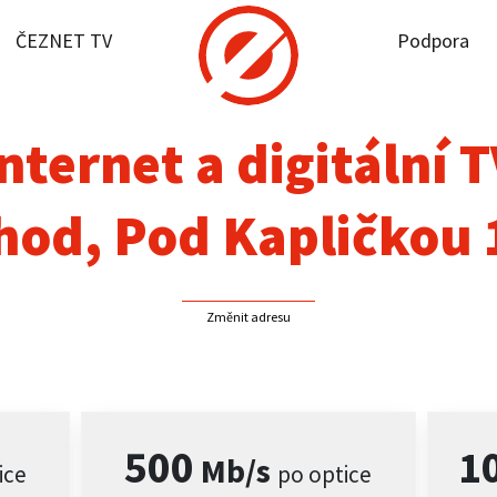
ČEZNET TV
Podpora
it dostupnost
rnet
nternet a digitální 
NET TV
hod, Pod Kapličkou 
pora
Změnit adresu
firmy
akt
500
1
Mb/s
ice
po optice