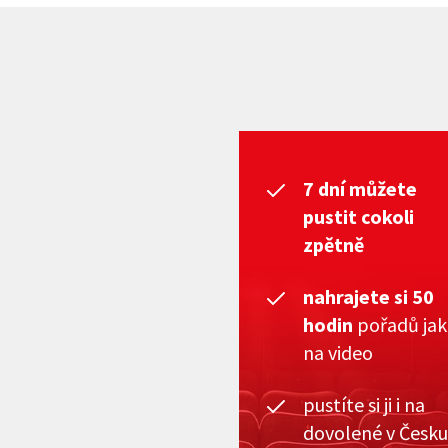
7 dní můžete
pustit cokoli
zpětně
nahrajete si 50
hodin
pořadů ja
na video
pustíte si ji i na
dovolené v Česku