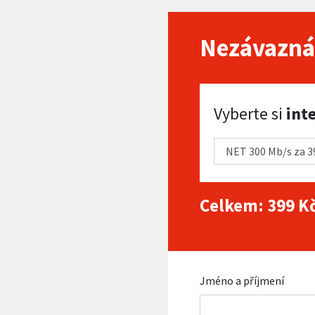
Nezávazná
Vyberte si internet
Vyberte si
int
Celkem:
399
Kč
Jméno a příjmení