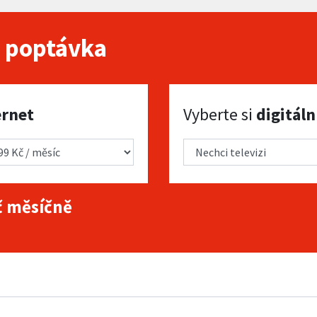
 poptávka
Vyberte si digitální TV
ernet
Vyberte si
digitáln
 měsíčně