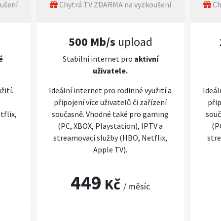
ušení
Chytrá TV ZDARMA na vyzkoušení
Ch
500 Mb/s
upload
é
Stabilní internet pro
aktivní
uživatele.
žití.
Ideální internet pro rodinné využití a
Ideál
připojení více uživatelů či zařízení
přip
flix,
současně. Vhodné také pro gaming
souč
(PC, XBOX, Playstation), IPTV a
(P
streamovací služby (HBO, Netflix,
stre
Apple TV).
449
Kč
/ měsíc