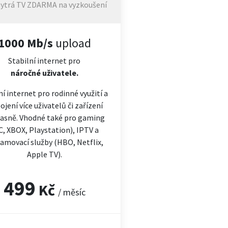
ytrá TV ZDARMA na vyzkoušení
1000 Mb/s
upload
Stabilní internet pro
náročné
uživatele.
ní internet pro rodinné využití a
ojení více uživatelů či zařízení
asně. Vhodné také pro gaming
C, XBOX, Playstation), IPTV a
amovací služby (HBO, Netflix,
Apple TV).
499
Kč
/ měsíc