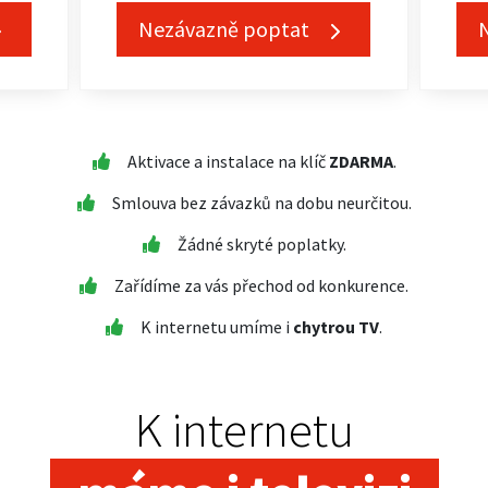
Nezávazně poptat
Aktivace a instalace na klíč
ZDARMA
.
Smlouva bez závazků na dobu neurčitou.
Žádné skryté poplatky.
Zařídíme za vás přechod od konkurence.
K internetu umíme i
chytrou TV
.
K internetu