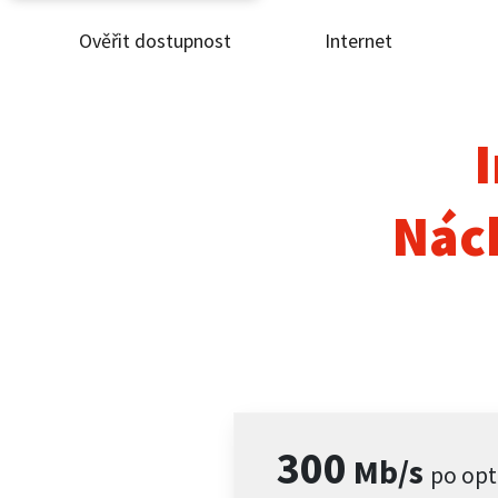
Ověřit dostupnost
Internet
Ověř
Inte
I
ČEZ
Nác
Pod
Pro 
Kont
300
Mb/s
po opt