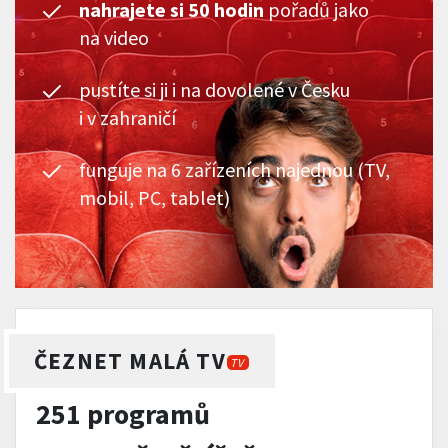
nahrajete si 50 hodin
pořadů jako
na video
pustíte si ji i na dovolené v Česku
i v zahraničí
funguje na 6 zařízeních najednou (TV,
mobil, PC, tablet)
ČEZNET MALÁ TV
TV
251 programů