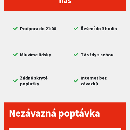
nás
Podpora do 21:00
Řešení do 3 hodin
Mluvíme lidsky
TV vždy s sebou
Žádné skryté
Internet bez
poplatky
závazků
Nezávazná poptávka