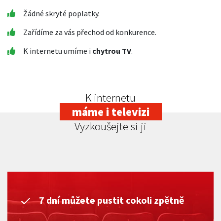
Žádné skryté poplatky.
Zařídíme za vás přechod od konkurence.
K internetu umíme i
chytrou TV
.
K internetu
máme i televizi
Vyzkoušejte si ji
7 dní můžete pustit cokoli zpětně