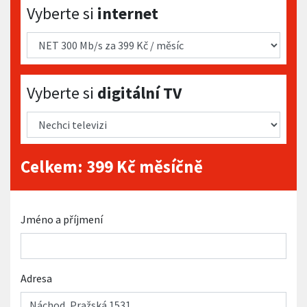
Vyberte si internet
Vyberte si
internet
Vyberte si digitální TV
Vyberte si
digitální TV
Celkem:
399
Kč měsíčně
Jméno a příjmení
Adresa