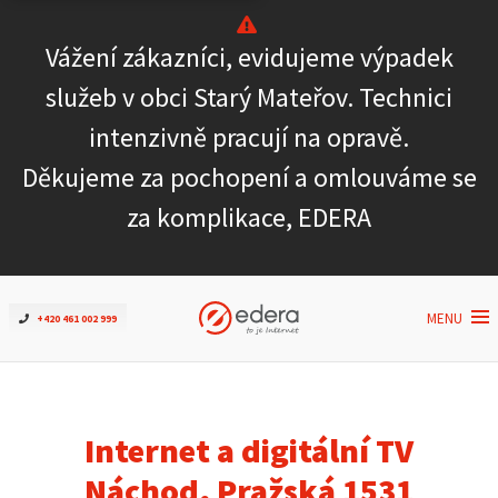
Vážení zákazníci, evidujeme výpadek
Ověřit dostupnost
služeb v obci Starý Mateřov. Technici
intenzivně pracují na opravě.
Internet
Děkujeme za pochopení a omlouváme se
ČEZNET TV
za komplikace, EDERA
Podpora
MENU
+420 461 002 999
Pro firmy
Kontakt
Internet a digitální TV
Náchod, Pražská 1531