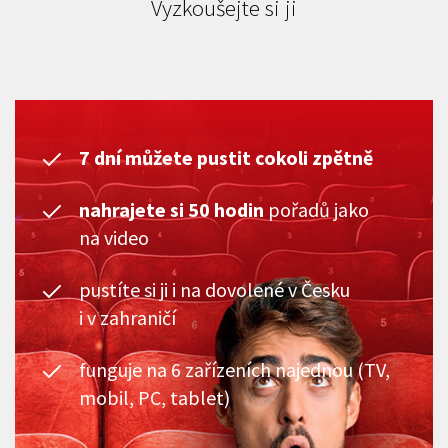
Vyzkoušejte si ji
7 dní můžete pustit cokoli zpětně
nahrajete si 50 hodin
pořadů jako
na video
pustíte si ji i na dovolené v Česku
i v zahraničí
funguje na 6 zařízeních najednou (TV,
mobil, PC, tablet)