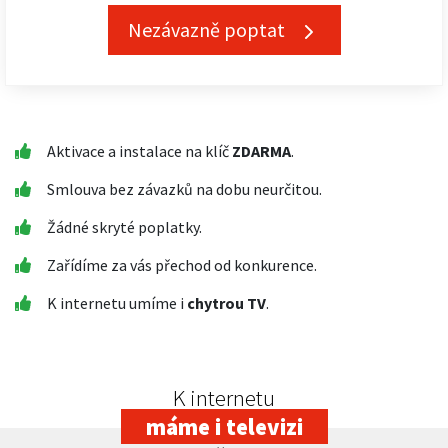
Nezávazně poptat
Aktivace a instalace na klíč
ZDARMA
.
Smlouva bez závazků na dobu neurčitou.
Žádné skryté poplatky.
Zařídíme za vás přechod od konkurence.
K internetu umíme i
chytrou TV
.
K internetu
máme i televizi