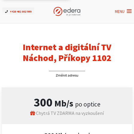
MENU
+420 461 002 999
Ověřit dostupnost
Internet
Internet a digitální TV
ČEZNET TV
Náchod, Příkopy 1102
Podpora
Změnit adresu
Pro firmy
300
Mb/s
po optice
Kontakt
Chytrá TV ZDARMA na vyzkoušení