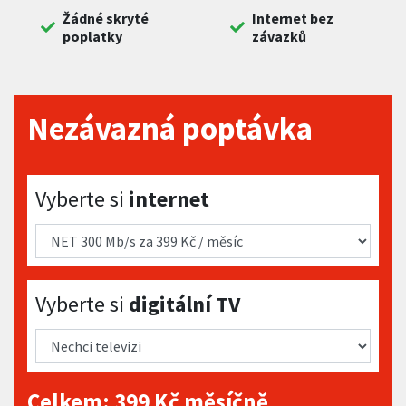
Žádné skryté
Internet bez
poplatky
závazků
Nezávazná poptávka
Vyberte si internet
Vyberte si
internet
Vyberte si digitální TV
Vyberte si
digitální TV
Celkem:
399
Kč měsíčně