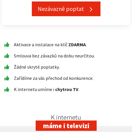
Nezávazně poptat
Aktivace a instalace na klíč
ZDARMA
.
Smlouva bez závazků na dobu neurčitou.
Žádné skryté poplatky.
Zařídíme za vás přechod od konkurence.
K internetu umíme i
chytrou TV
.
K internetu
máme i televizi