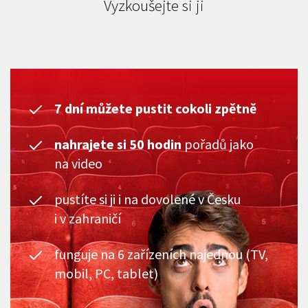
Vyzkoušejte si ji
7 dní můžete pustit cokoli zpětně
nahrajete si 50 hodin
pořadů jako
na video
pustíte si ji i na dovolené v Česku
i v zahraničí
funguje na 6 zařízeních najednou (TV,
mobil, PC, tablet)