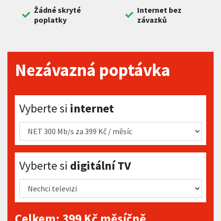
Žádné skryté
Internet bez
poplatky
závazků
Nezávazná poptávka
Vyberte si internet
Vyberte si
internet
Vyberte si digitální TV
Vyberte si
digitální TV
Celkem:
399
Kč měsíčně