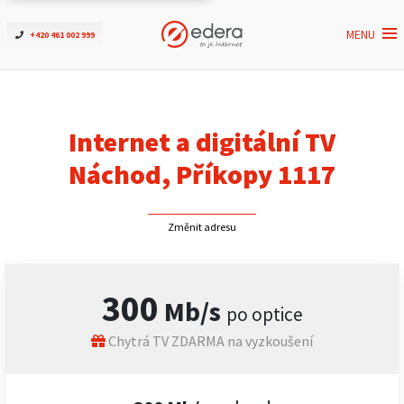
MENU
+420 461 002 999
Ověřit dostupnost
Internet
Internet a digitální TV
ČEZNET TV
Náchod, Příkopy 1117
Podpora
Změnit adresu
Pro firmy
300
Mb/s
po optice
Kontakt
Chytrá TV ZDARMA na vyzkoušení