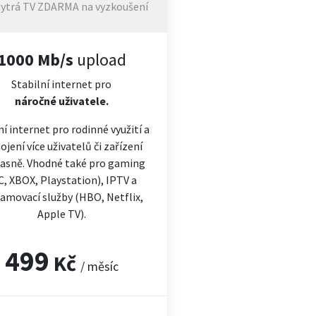
ytrá TV ZDARMA na vyzkoušení
1000 Mb/s
upload
Stabilní internet pro
náročné
uživatele.
ní internet pro rodinné využití a
ojení více uživatelů či zařízení
asně. Vhodné také pro gaming
C, XBOX, Playstation), IPTV a
amovací služby (HBO, Netflix,
Apple TV).
499
Kč
/ měsíc