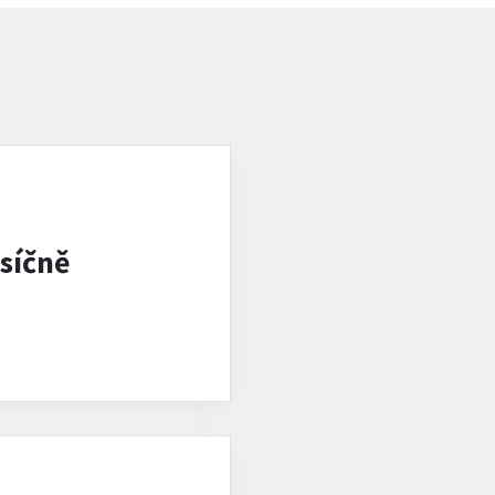
síčně