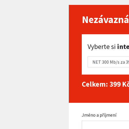
Nezávazná
Vyberte si internet
Vyberte si
int
Celkem:
399
Kč
Jméno a příjmení