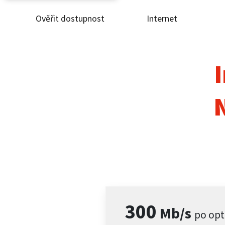
Ověřit dostupnost
Internet
Ověř
Inte
I
ČEZ
Pod
Pro 
Kont
300
Mb/s
po opt