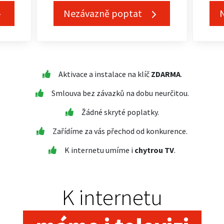
Nezávazně poptat
Aktivace a instalace na klíč
ZDARMA
.
Smlouva bez závazků na dobu neurčitou.
Žádné skryté poplatky.
Zařídíme za vás přechod od konkurence.
K internetu umíme i
chytrou TV
.
K internetu