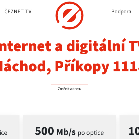
ČEZNET TV
Podpora
it dostupnost
rnet
nternet a digitální 
NET TV
Náchod, Příkopy 111
pora
Změnit adresu
firmy
akt
500
1
Mb/s
ice
po optice