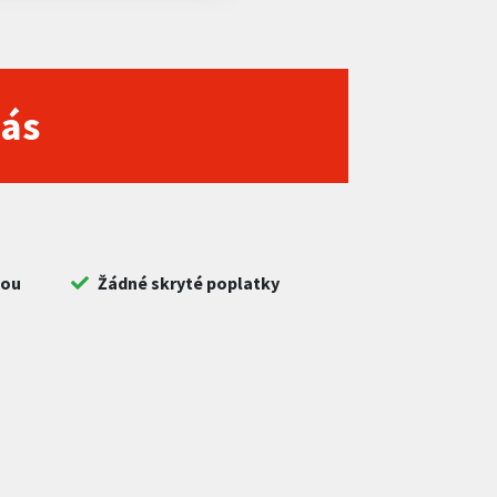
nás
bou
Žádné skryté poplatky