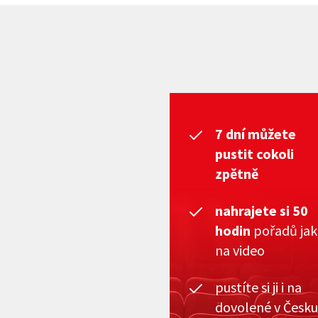
7 dní můžete
pustit cokoli
zpětně
nahrajete si 50
hodin
pořadů ja
na video
pustíte si ji i na
dovolené v Česku