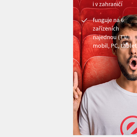
i v zahraničí
funguje na 6
zařízeních
najednou (TV,
mobil, PC, tablet