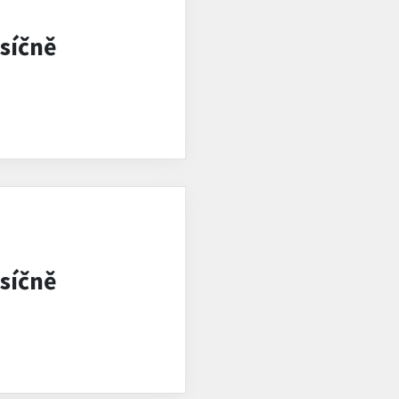
síčně
síčně