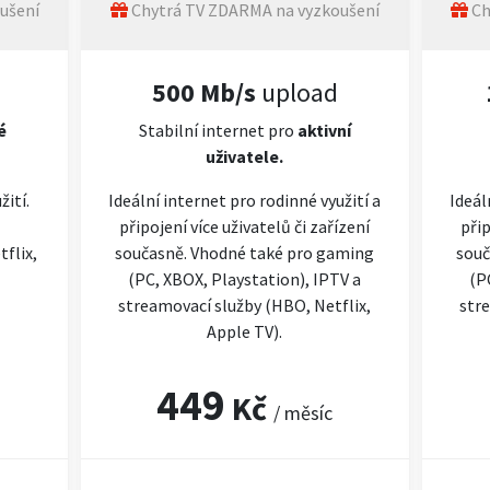
ušení
Chytrá TV ZDARMA na vyzkoušení
Ch
500 Mb/s
upload
é
Stabilní internet pro
aktivní
uživatele.
žití.
Ideální internet pro rodinné využití a
Ideál
připojení více uživatelů či zařízení
přip
flix,
současně. Vhodné také pro gaming
souč
(PC, XBOX, Playstation), IPTV a
(P
streamovací služby (HBO, Netflix,
stre
Apple TV).
449
Kč
/ měsíc