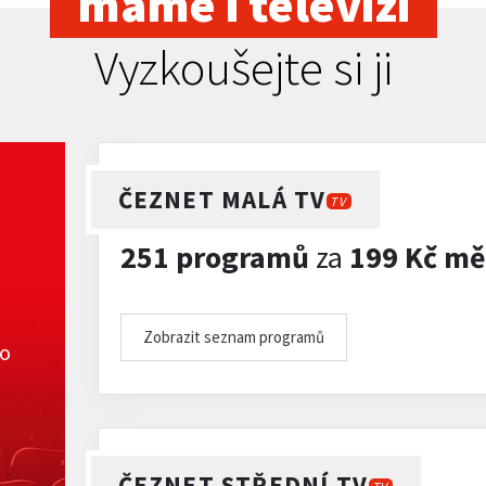
máme i televizi
Vyzkoušejte si ji
ČEZNET MALÁ TV
TV
251 programů
za
199 Kč mě
Zobrazit seznam programů
ko
ČEZNET STŘEDNÍ TV