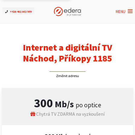
MENU
+420 461 002 999
Ověřit dostupnost
Internet
Internet a digitální TV
ČEZNET TV
Náchod, Příkopy 1185
Podpora
Změnit adresu
Pro firmy
300
Mb/s
po optice
Kontakt
Chytrá TV ZDARMA na vyzkoušení