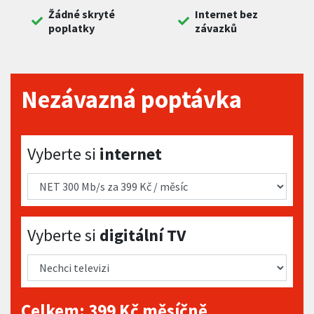
Žádné skryté
Internet bez
poplatky
závazků
Nezávazná poptávka
Vyberte si internet
Vyberte si
internet
Vyberte si digitální TV
Vyberte si
digitální TV
Celkem:
399
Kč měsíčně