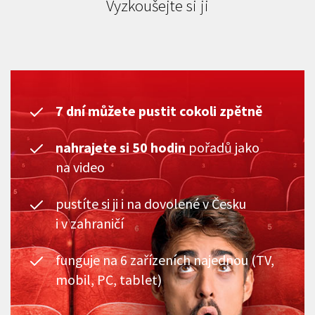
Vyzkoušejte si ji
7 dní můžete pustit cokoli zpětně
nahrajete si 50 hodin
pořadů jako
na video
pustíte si ji i na dovolené v Česku
i v zahraničí
funguje na 6 zařízeních najednou (TV,
mobil, PC, tablet)