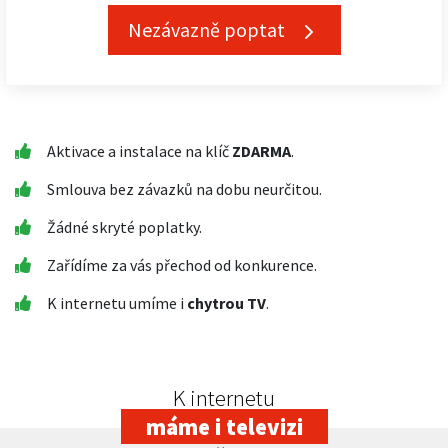
Nezávazně poptat
Aktivace a instalace na klíč
ZDARMA
.
Smlouva bez závazků na dobu neurčitou.
Žádné skryté poplatky.
Zařídíme za vás přechod od konkurence.
K internetu umíme i
chytrou TV
.
K internetu
máme i televizi