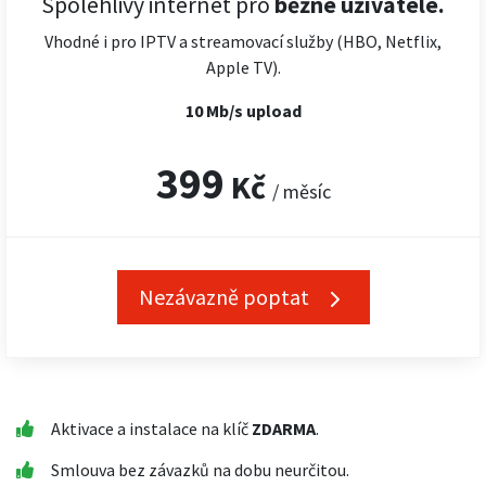
Spolehlivý internet pro
běžné uživatele.
Vhodné i pro IPTV a streamovací služby (HBO, Netflix,
Apple TV).
10 Mb/s upload
399
Kč
/ měsíc
Nezávazně poptat
Aktivace a instalace na klíč
ZDARMA
.
Smlouva bez závazků na dobu neurčitou.