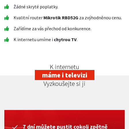
Žádné skryté poplatky.
Kvalitní router
Mikrotik RBD52G
za zvýhodněnou cenu.
Zařídíme za vás přechod od konkurence.
K internetu umíme i
chytrou TV
.
K internetu
máme i televizi
Vyzkoušejte si ji
7 dní můžete pustit cokoli zpětně