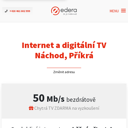
MENU
+420 461 002 999
Ověřit dostupnost
Internet
Internet a digitální TV
ČEZNET TV
Náchod, Příkrá
Podpora
Změnit adresu
Pro firmy
50
Mb/s
bezdrátově
Kontakt
Chytrá TV ZDARMA na vyzkoušení