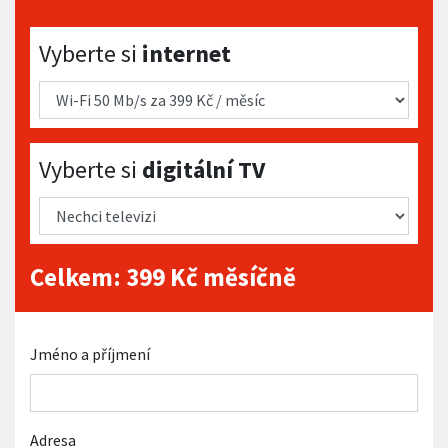
Vyberte si internet
Vyberte si
internet
Vyberte si digitální TV
Vyberte si
digitální TV
Celkem:
399
Kč měsíčně
Jméno a příjmení
Adresa