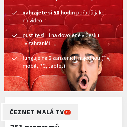
nahrajete si 50 hodin
pořadů jako
na video
pustíte si ji i na dovolené v Česku
i v zahraničí
funguje na 6 zařízeních najednou (TV,
mobil, PC, tablet)
ČEZNET MALÁ TV
TV