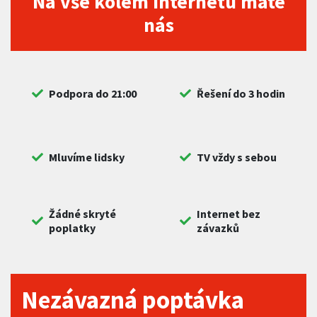
Na vše kolem internetu máte
nás
Podpora do 21:00
Řešení do 3 hodin
Mluvíme lidsky
TV vždy s sebou
Žádné skryté
Internet bez
poplatky
závazků
Nezávazná poptávka