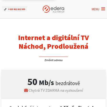
MENU
+420 461 002 999
Ověřit dostupnost
Internet
Internet a digitální TV
ČEZNET TV
Náchod, Prodloužená
Podpora
Změnit adresu
Pro firmy
50
Mb/s
bezdrátově
Kontakt
Chytrá TV ZDARMA na vyzkoušení