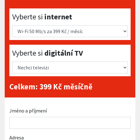
Vyberte si internet
Vyberte si
internet
Vyberte si digitální TV
Vyberte si
digitální TV
Celkem:
399
Kč měsíčně
Jméno a příjmení
Adresa