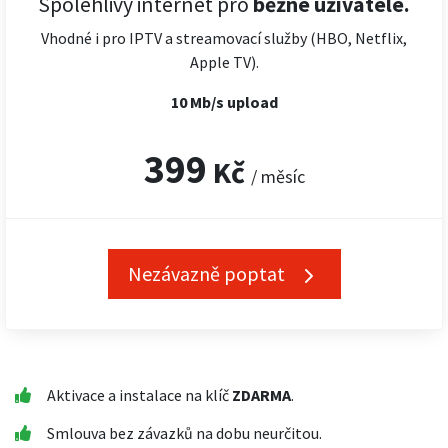
Spolehlivý internet pro
běžné uživatele.
Vhodné i pro IPTV a streamovací služby (HBO, Netflix,
Apple TV).
10 Mb/s upload
399
Kč
/ měsíc
Nezávazně poptat
Aktivace a instalace na klíč
ZDARMA
.
Smlouva bez závazků na dobu neurčitou.