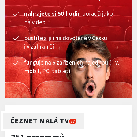
nahrajete si 50 hodin
pořadů jako
na video
pustíte si ji i na dovolené v Česku
i v zahraničí
funguje na 6 zařízeních najednou (TV,
mobil, PC, tablet)
ČEZNET MALÁ TV
TV