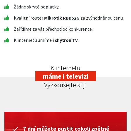
Žádné skryté poplatky.
Kvalitní router
Mikrotik RBD52G
za zvýhodněnou cenu.
Zařídíme za vás přechod od konkurence.
K internetu umíme i
chytrou TV
.
K internetu
máme i televizi
Vyzkoušejte si ji
7 dní můžete pustit cokoli zpětně