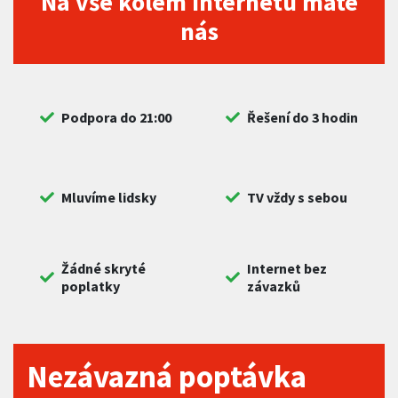
Na vše kolem internetu máte
nás
Podpora do 21:00
Řešení do 3 hodin
Mluvíme lidsky
TV vždy s sebou
Žádné skryté
Internet bez
poplatky
závazků
Nezávazná poptávka