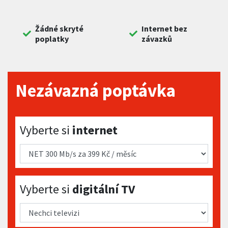
Žádné skryté
Internet bez
poplatky
závazků
Nezávazná poptávka
Vyberte si internet
Vyberte si
internet
Vyberte si digitální TV
Vyberte si
digitální TV