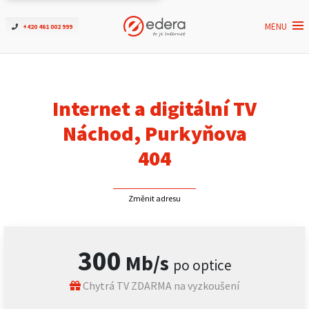
MENU
+420 461 002 999
Ověřit dostupnost
Internet
Internet a digitální TV
ČEZNET TV
Náchod, Purkyňova
404
Podpora
Změnit adresu
Pro firmy
Kontakt
300
Mb/s
po optice
Chytrá TV ZDARMA na vyzkoušení