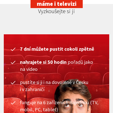
máme i televizi
Vyzkoušejte si ji
7 dní můžete pustit cokoli zpětně
nahrajete si 50 hodin
pořadů jako
na video
pustíte si ji i na dovolené v Česku
i v zahraničí
funguje na 6 zařízeních najednou (TV,
mobil, PC, tablet)