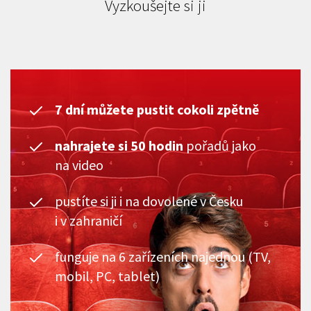
Vyzkoušejte si ji
7 dní můžete pustit cokoli zpětně
nahrajete si 50 hodin
pořadů jako
na video
pustíte si ji i na dovolené v Česku
i v zahraničí
funguje na 6 zařízeních najednou (TV,
mobil, PC, tablet)