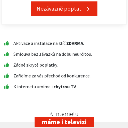
Nezávazně poptat
Aktivace a instalace na klíč
ZDARMA
.
Smlouva bez závazků na dobu neurčitou.
Žádné skryté poplatky.
Zařídíme za vás přechod od konkurence.
K internetu umíme i
chytrou TV
.
K internetu
máme i televizi