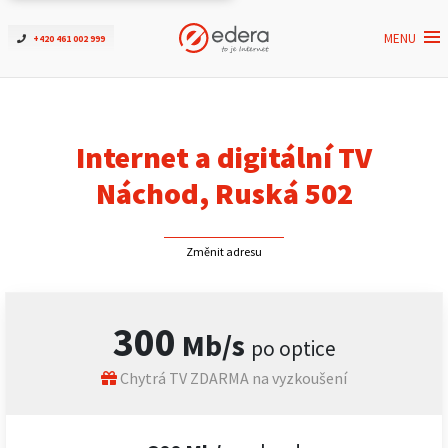
MENU
+420 461 002 999
Ověřit dostupnost
Internet
Internet a digitální TV
ČEZNET TV
Náchod, Ruská 502
Podpora
Změnit adresu
Pro firmy
300
Mb/s
po optice
Kontakt
Chytrá TV ZDARMA na vyzkoušení