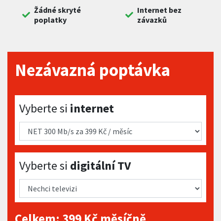
Žádné skryté
Internet bez
poplatky
závazků
Nezávazná poptávka
Vyberte si internet
Vyberte si
internet
Vyberte si digitální TV
Vyberte si
digitální TV
Celkem:
399
Kč měsíčně