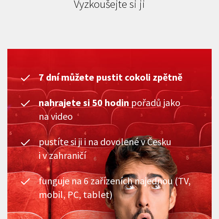
Vyzkoušejte si ji
7 dní můžete pustit cokoli zpětně
nahrajete si 50 hodin
pořadů jako
na video
pustíte si ji i na dovolené v Česku
i v zahraničí
funguje na 6 zařízeních najednou (TV,
mobil, PC, tablet)