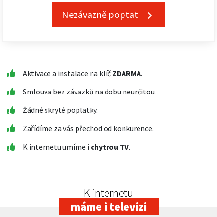
Nezávazně poptat
Aktivace a instalace na klíč
ZDARMA
.
Smlouva bez závazků na dobu neurčitou.
Žádné skryté poplatky.
Zařídíme za vás přechod od konkurence.
K internetu umíme i
chytrou TV
.
K internetu
máme i televizi