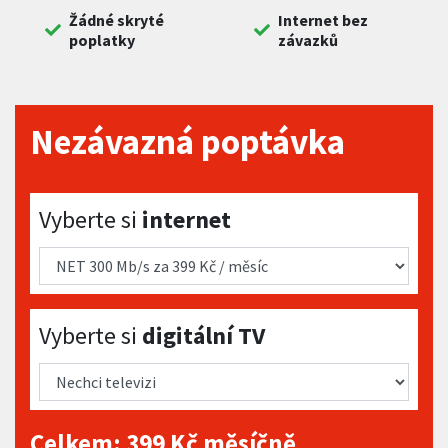
Žádné skryté
Internet bez
poplatky
závazků
Nezávazná poptávka
Vyberte si internet
Vyberte si
internet
Vyberte si digitální TV
Vyberte si
digitální TV
Celkem:
399
Kč měsíčně