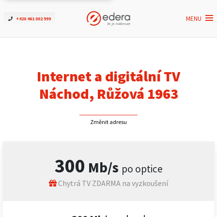
MENU
+420 461 002 999
Ověřit dostupnost
Internet
Internet a digitální TV
ČEZNET TV
Náchod, Růžová 1963
Podpora
Změnit adresu
Pro firmy
300
Mb/s
po optice
Kontakt
Chytrá TV ZDARMA na vyzkoušení