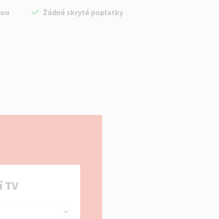
bou
Žádné skryté poplatky
í TV