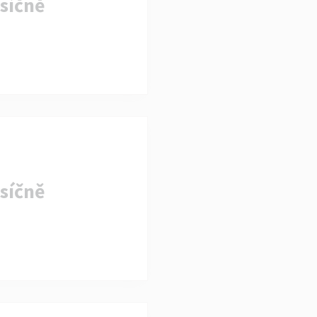
síčně
síčně