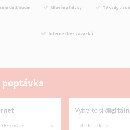
šení do 3 hodin
Mluvíme lidsky
TV vždy s se
Internet bez závazků
 poptávka
Vyberte si digitální TV
ernet
Vyberte si
digitáln