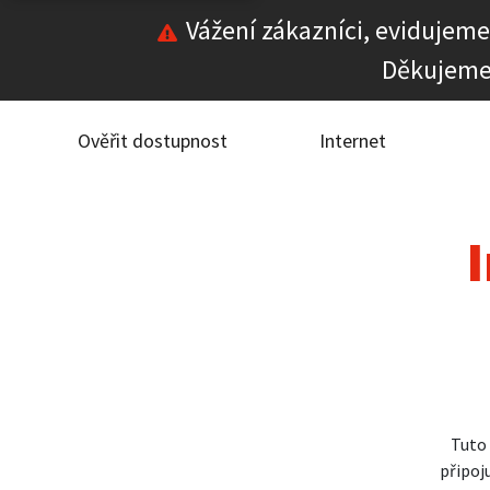
Vážení zákazníci, evidujeme
Děkujeme
Ověř
Inte
Ověřit dostupnost
Internet
ČEZ
I
Pod
Pro 
Kont
Tuto
připo