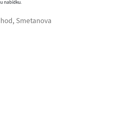
ou nabídku.
áchod, Smetanova