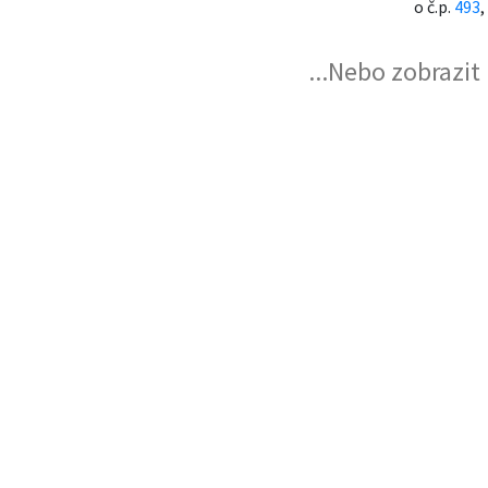
o č.p.
493
,
...Nebo zobrazi