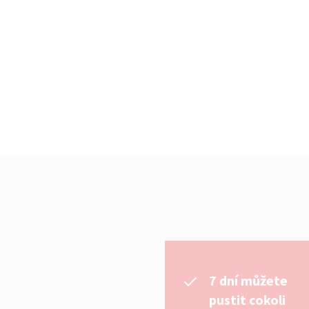
7 dní můžete
pustit cokoli