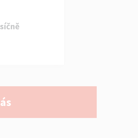
síčně
nás