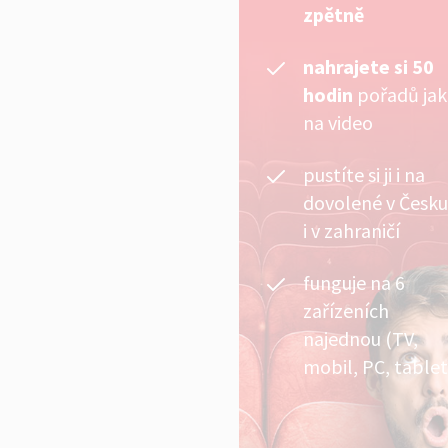
zpětně
nahrajete si 50
hodin
pořadů ja
na video
pustíte si ji i na
dovolené v Česku
i v zahraničí
funguje na 6
zařízeních
najednou (TV,
mobil, PC, tablet