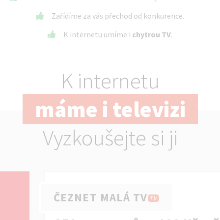
Zařídíme za vás přechod od konkurence.
K internetu umíme i
chytrou TV
.
K internetu
máme i televizi
Vyzkoušejte si ji
ČEZNET MALÁ TV
TV