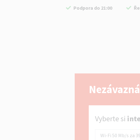
Podpora do 21:00
Ře
Nezávazná
Vyberte si internet
Vyberte si
int