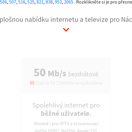
506
,
507
,
516
,
525
,
821
,
838
,
953
,
2065
. Rozklikněte si je pro přesn
t plošnou nabídku internetu a televize pro N
50
Mb/s
bezdrátově
Chytrá TV ZDARMA na vyzkoušení
Spolehlivý internet pro
běžné uživatele.
Vhodné i pro IPTV a streamovací
služby (HBO, Netflix, Apple TV).