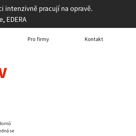
i intenzivně pracují na opravě.
e, EDERA
Pro firmy
Kontakt
TV
a
 domů
edná se