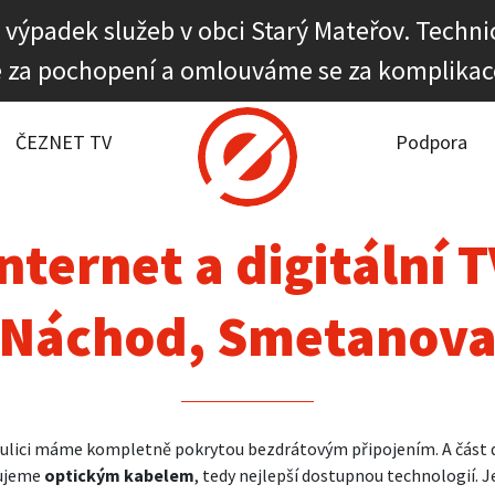
 výpadek služeb v obci Starý Mateřov. Technic
 za pochopení a omlouváme se za komplikac
it dostupnost
rnet
ČEZNET TV
Podpora
NET TV
nternet a digitální 
pora
Náchod, Smetanov
firmy
akt
 ulici máme kompletně pokrytou bezdrátovým připojením. A část
jujeme
optickým kabelem
, tedy nejlepší dostupnou technologií. J