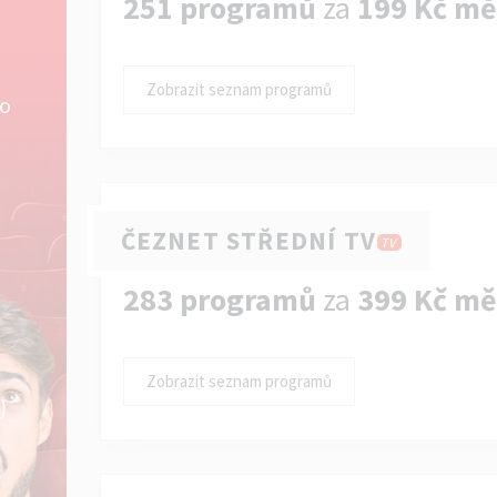
251 programů
za
199 Kč mě
Zobrazit seznam programů
ko
ČEZNET STŘEDNÍ TV
TV
283 programů
za
399 Kč mě
Zobrazit seznam programů
)