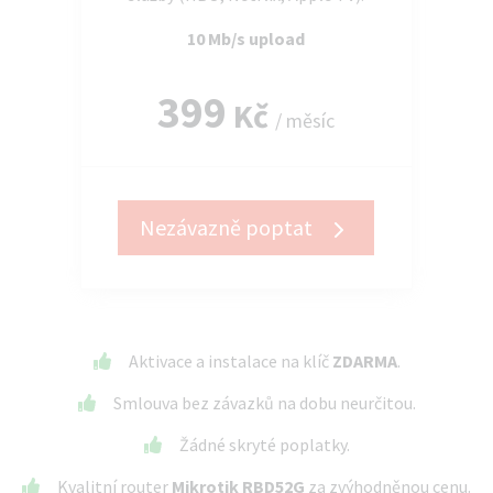
10 Mb/s upload
399
Kč
/ měsíc
Nezávazně poptat
Aktivace a instalace na klíč
ZDARMA
.
Smlouva bez závazků na dobu neurčitou.
Žádné skryté poplatky.
Kvalitní router
Mikrotik RBD52G
za zvýhodněnou cenu.