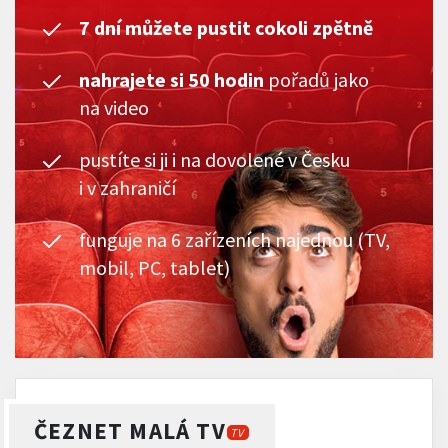
7 dní můžete pustit cokoli zpětně
nahrajete si 50 hodin
pořadů jako
na video
pustíte si ji i na dovolené v Česku
i v zahraničí
funguje na 6 zařízeních najednou (TV,
mobil, PC, tablet)
ČEZNET MALÁ TV
TV