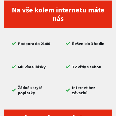
Na vše kolem internetu máte
nás
Podpora do 21:00
Řešení do 3 hodin
Mluvíme lidsky
TV vždy s sebou
Žádné skryté
Internet bez
poplatky
závazků