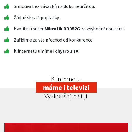
Smlouva bez závazků na dobu neurčitou.
Žádné skryté poplatky.
Kvalitní router
Mikrotik RBD52G
za zvýhodněnou cenu.
Zařídíme za vás přechod od konkurence.
K internetu umíme i
chytrou TV
.
K internetu
máme i televizi
Vyzkoušejte si ji