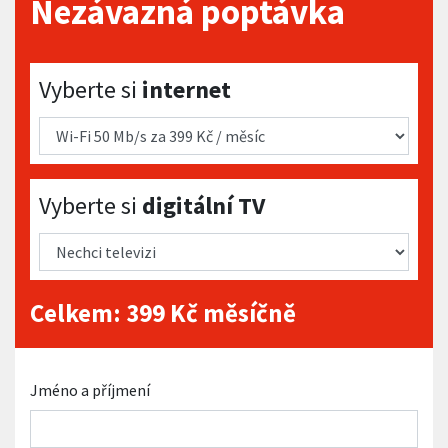
Nezávazná poptávka
Vyberte si internet
Vyberte si
internet
Vyberte si digitální TV
Vyberte si
digitální TV
Celkem:
399
Kč měsíčně
Jméno a příjmení