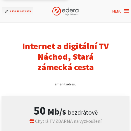
MENU
+420 461 002 999
Ověřit dostupnost
Internet
Internet a digitální TV
ČEZNET TV
Náchod, Stará
zámecká cesta
Podpora
Změnit adresu
Pro firmy
Kontakt
50
Mb/s
bezdrátově
Chytrá TV ZDARMA na vyzkoušení