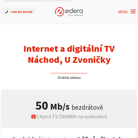
MENU
+420 461 002 999
Ověřit dostupnost
Internet
Internet a digitální TV
ČEZNET TV
Náchod, U Zvoničky
Podpora
Změnit adresu
Pro firmy
50
Mb/s
bezdrátově
Kontakt
Chytrá TV ZDARMA na vyzkoušení