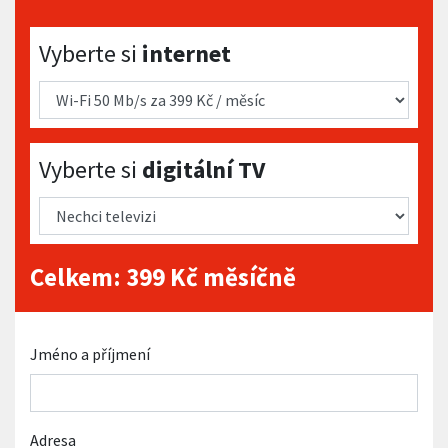
Vyberte si internet
Vyberte si
internet
Vyberte si digitální TV
Vyberte si
digitální TV
Celkem:
399
Kč měsíčně
Jméno a příjmení
Adresa