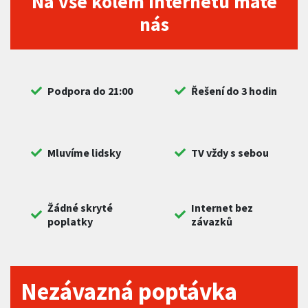
Na vše kolem internetu máte
nás
Podpora do 21:00
Řešení do 3 hodin
Mluvíme lidsky
TV vždy s sebou
Žádné skryté
Internet bez
poplatky
závazků
Nezávazná poptávka