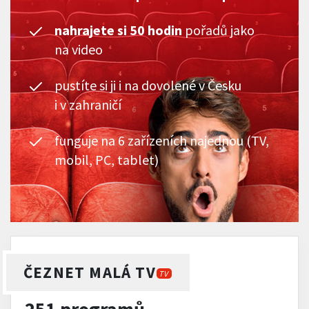
nahrajete si 50 hodin
pořadů jako
na video
pustíte si ji i na dovolené v Česku
i v zahraničí
funguje na 6 zařízeních najednou (TV,
mobil, PC, tablet)
ČEZNET MALÁ TV
TV