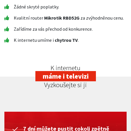
Žádné skryté poplatky.
Kvalitní router
Mikrotik RBD52G
za zvýhodněnou cenu.
Zařídíme za vás přechod od konkurence.
K internetu umíme i
chytrou TV
.
K internetu
máme i televizi
Vyzkoušejte si ji
7 dní můžete pustit cokoli zpětně