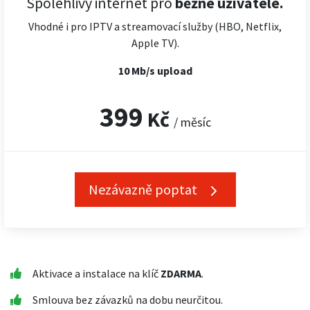
Spolehlivý internet pro
běžné uživatele.
Vhodné i pro IPTV a streamovací služby (HBO, Netflix,
Apple TV).
10 Mb/s upload
399
Kč
/ měsíc
Nezávazně poptat
Aktivace a instalace na klíč
ZDARMA
.
Smlouva bez závazků na dobu neurčitou.