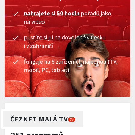
nahrajete si 50 hodin
pořadů jako
na video
pustíte si ji i na dovolené v Česku
i v zahraničí
funguje na 6 zařízeních najednou (TV,
mobil, PC, tablet)
ČEZNET MALÁ TV
TV