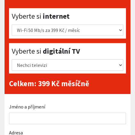
Vyberte si internet
Vyberte si
internet
Vyberte si digitální TV
Vyberte si
digitální TV
Celkem:
399
Kč měsíčně
Jméno a příjmení
Adresa