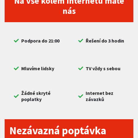
Na vše kolem internetu máte
nás
Podpora do 21:00
Řešení do 3 hodin
Mluvíme lidsky
TV vždy s sebou
Žádné skryté
Internet bez
poplatky
závazků
Nezávazná poptávka