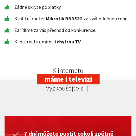
Žádné skryté poplatky.
Kvalitní router
Mikrotik RBD52G
za zvýhodněnou cenu.
Zařídíme za vás přechod od konkurence.
K internetu umíme i
chytrou TV
.
K internetu
máme i televizi
Vyzkoušejte si ji
7 dní můžete pustit cokoli zpětně