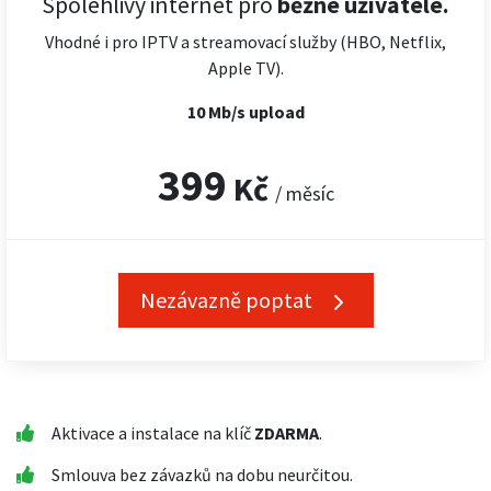
Spolehlivý internet pro
běžné uživatele.
Vhodné i pro IPTV a streamovací služby (HBO, Netflix,
Apple TV).
10 Mb/s upload
399
Kč
/ měsíc
Nezávazně poptat
Aktivace a instalace na klíč
ZDARMA
.
Smlouva bez závazků na dobu neurčitou.