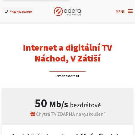
MENU
+420 461 002 999
Ověřit dostupnost
Internet
Internet a digitální TV
ČEZNET TV
Náchod, V Zátiší
Podpora
Změnit adresu
Pro firmy
50
Mb/s
bezdrátově
Kontakt
Chytrá TV ZDARMA na vyzkoušení