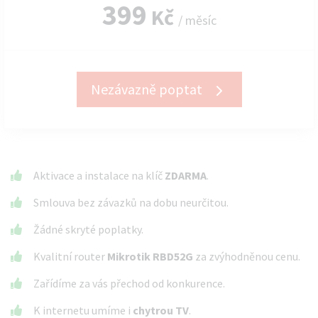
399
Kč
/ měsíc
Nezávazně poptat
Aktivace a instalace na klíč
ZDARMA
.
Smlouva bez závazků na dobu neurčitou.
Žádné skryté poplatky.
Kvalitní router
Mikrotik RBD52G
za zvýhodněnou cenu.
Zařídíme za vás přechod od konkurence.
K internetu umíme i
chytrou TV
.