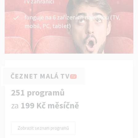
i v zahraničí
funguje na 6 zařízeních najednou (TV,
mobil, PC, tablet)
ČEZNET MALÁ TV
TV
251 programů
za
199 Kč měsíčně
Zobrazit seznam programů