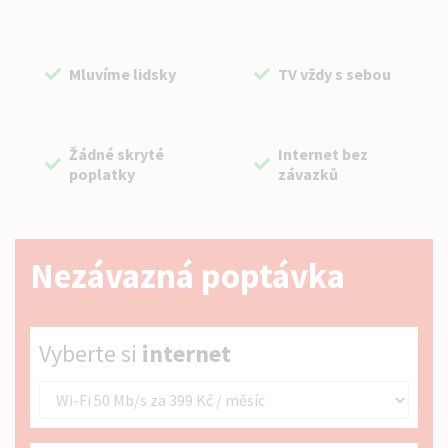
Mluvíme lidsky
TV vždy s sebou
Žádné skryté
Internet bez
poplatky
závazků
Nezávazná poptávka
Vyberte si internet
Vyberte si
internet