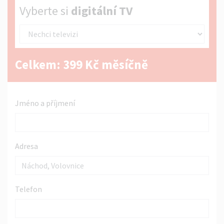
Vyberte si digitální TV
Vyberte si
digitální TV
Celkem:
399
Kč měsíčně
Jméno a příjmení
Adresa
Telefon