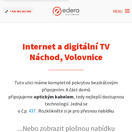
MENU
+420 461 002 999
Ověřit dostupnost
Internet
Internet a digitální TV
ČEZNET TV
Náchod, Volovnice
Podpora
Tuto ulici máme kompletně pokrytou bezdrátovým
Pro firmy
připojením. A část domů
připojujeme
optickým kabelem
, tedy nejlepší dostupnou
Kontakt
technologií. Jedná se
o č.p.
437
. Rozklikněte si je pro přesnou nabídku.
...Nebo zobrazit plošnou nabídku