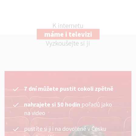
K internetu
máme i televizi
Vyzkoušejte si ji
7 dní můžete pustit cokoli zpětně
nahrajete si 50 hodin
pořadů jako
na video
pustíte si ji i na dovolené v Česku