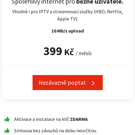
Spolehlivý internet pro
běžné uživatele.
Vhodné i pro IPTV a streamovací služby (HBO, Netflix,
Apple TV).
10 Mb/s upload
399
Kč
/ měsíc
Nezávazně poptat
Aktivace a instalace na klíč
ZDARMA
.
Smlouva bez závazků na dobu neurčitou.