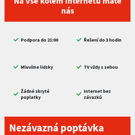
Na vše kolem internetu máte
nás
Podpora do 21:00
Řešení do 3 hodin
Mluvíme lidsky
TV vždy s sebou
Žádné skryté
Internet bez
poplatky
závazků
Nezávazná poptávka