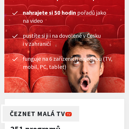
nahrajete si 50 hodin
pořadů jako
na video
pustíte si ji i na dovolené v Česku
i v zahraničí
funguje na 6 zařízeních najednou (TV,
mobil, PC, tablet)
ČEZNET MALÁ TV
TV