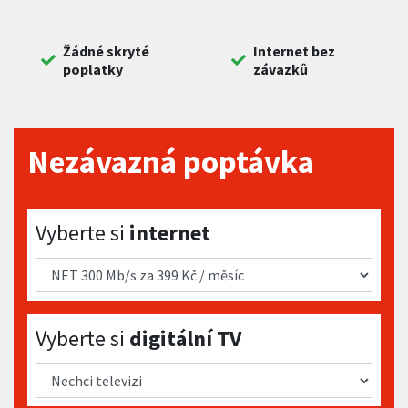
Žádné skryté
Internet bez
poplatky
závazků
Nezávazná poptávka
Vyberte si internet
Vyberte si
internet
Vyberte si digitální TV
Vyberte si
digitální TV