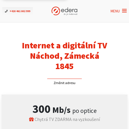
MENU
+420 461 002 999
Ověřit dostupnost
Internet
Internet a digitální TV
ČEZNET TV
Náchod, Zámecká
1845
Podpora
Změnit adresu
Pro firmy
Kontakt
300
Mb/s
po optice
Chytrá TV ZDARMA na vyzkoušení