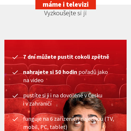
máme i televizi
Vyzkoušejte si ji
7 dní můžete pustit cokoli zpětně
nahrajete si 50 hodin
pořadů jako
na video
pustíte si ji i na dovolené v Česku
i v zahraničí
funguje na 6 zařízeních najednou (TV,
mobil, PC, tablet)