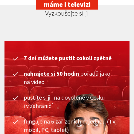
máme i televizi
Vyzkoušejte si ji
7 dní můžete pustit cokoli zpětně
nahrajete si 50 hodin
pořadů jako
na video
pustíte si ji i na dovolené v Česku
i v zahraničí
funguje na 6 zařízeních najednou (TV,
mobil, PC, tablet)