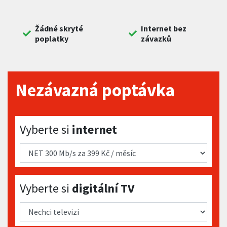
Žádné skryté
Internet bez
poplatky
závazků
Nezávazná poptávka
Vyberte si internet
Vyberte si
internet
Vyberte si digitální TV
Vyberte si
digitální TV