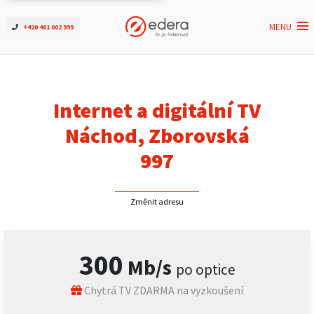
MENU
+420 461 002 999
Ověřit dostupnost
Internet
Internet a digitální TV
ČEZNET TV
Náchod, Zborovská
997
Podpora
Změnit adresu
Pro firmy
Kontakt
300
Mb/s
po optice
Chytrá TV ZDARMA na vyzkoušení