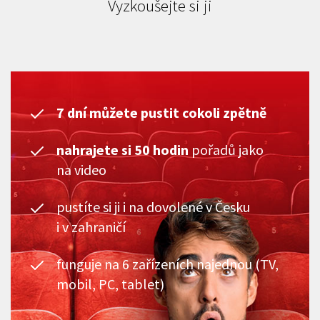
Vyzkoušejte si ji
7 dní můžete pustit cokoli zpětně
nahrajete si 50 hodin
pořadů jako
na video
pustíte si ji i na dovolené v Česku
i v zahraničí
funguje na 6 zařízeních najednou (TV,
mobil, PC, tablet)