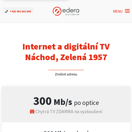
MENU
+420 461 002 999
Ověřit dostupnost
Internet
Internet a digitální TV
ČEZNET TV
Náchod, Zelená 1957
Podpora
Změnit adresu
Pro firmy
300
Mb/s
po optice
Kontakt
Chytrá TV ZDARMA na vyzkoušení