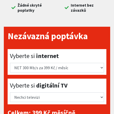
Žádné skryté
Internet bez
poplatky
závazků
Nezávazná poptávka
Vyberte si internet
Vyberte si
internet
Vyberte si digitální TV
Vyberte si
digitální TV
Celkem:
399
Kč měsíčně