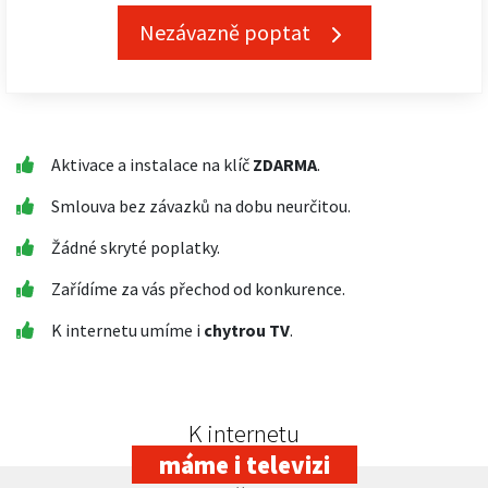
Nezávazně poptat
Aktivace a instalace na klíč
ZDARMA
.
Smlouva bez závazků na dobu neurčitou.
Žádné skryté poplatky.
Zařídíme za vás přechod od konkurence.
K internetu umíme i
chytrou TV
.
K internetu
máme i televizi