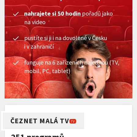
nahrajete si 50 hodin
pořadů jako
na video
pustíte si ji i na dovolené v Česku
i v zahraničí
funguje na 6 zařízeních najednou (TV,
mobil, PC, tablet)
ČEZNET MALÁ TV
TV