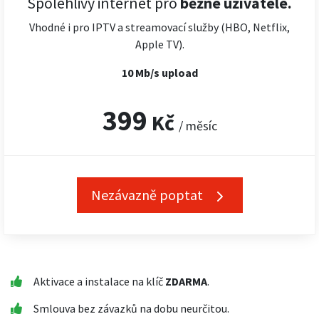
Spolehlivý internet pro
běžné uživatele.
Vhodné i pro IPTV a streamovací služby (HBO, Netflix,
Apple TV).
10 Mb/s upload
399
Kč
/ měsíc
Nezávazně poptat
Aktivace a instalace na klíč
ZDARMA
.
Smlouva bez závazků na dobu neurčitou.