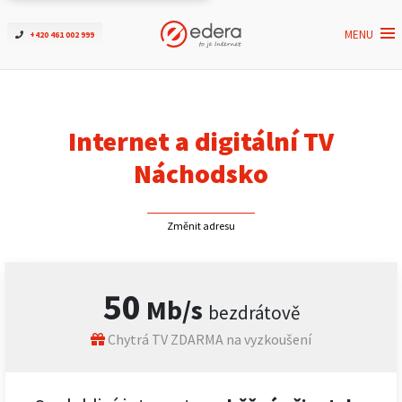
MENU
+420 461 002 999
Ověřit dostupnost
Internet
Internet a digitální TV
ČEZNET TV
Náchodsko
Podpora
Změnit adresu
Pro firmy
50
Mb/s
bezdrátově
Kontakt
Chytrá TV ZDARMA na vyzkoušení