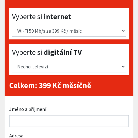
Vyberte si internet
Vyberte si
internet
Vyberte si digitální TV
Vyberte si
digitální TV
Celkem:
399
Kč měsíčně
Jméno a příjmení
Adresa