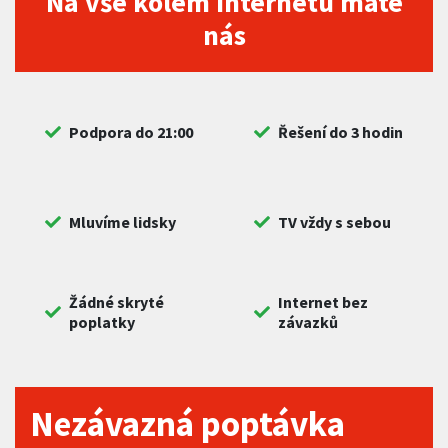
Na vše kolem internetu máte
nás
Podpora do 21:00
Řešení do 3 hodin
Mluvíme lidsky
TV vždy s sebou
Žádné skryté
Internet bez
poplatky
závazků
Nezávazná poptávka