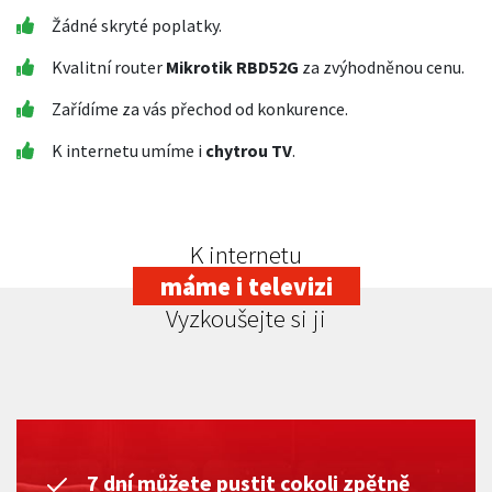
Žádné skryté poplatky.
Kvalitní router
Mikrotik RBD52G
za zvýhodněnou cenu.
Zařídíme za vás přechod od konkurence.
K internetu umíme i
chytrou TV
.
K internetu
máme i televizi
Vyzkoušejte si ji
7 dní můžete pustit cokoli zpětně