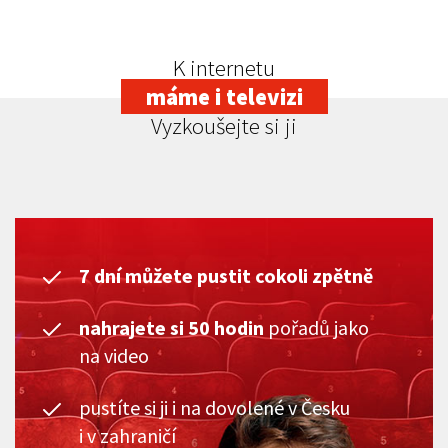
K internetu
máme i televizi
Vyzkoušejte si ji
7 dní můžete pustit cokoli zpětně
nahrajete si 50 hodin
pořadů jako
na video
pustíte si ji i na dovolené v Česku
i v zahraničí