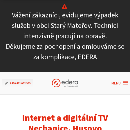
Vážení zákazníci, evidujeme výpadek
Ověřit dostupnost
služeb v obci Starý Mateřov. Technici
intenzivně pracují na opravě.
Internet
Děkujeme za pochopení a omlouváme se
ČEZNET TV
za komplikace, EDERA
Podpora
MENU
+420 461 002 999
Pro firmy
Kontakt
Internet a digitální TV
Nechanice, Husovo