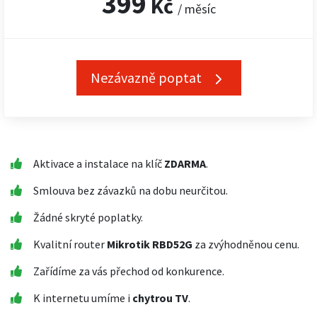
399
Kč
/ měsíc
Nezávazně poptat
Aktivace a instalace na klíč
ZDARMA
.
Smlouva bez závazků na dobu neurčitou.
Žádné skryté poplatky.
Kvalitní router
Mikrotik RBD52G
za zvýhodněnou cenu.
Zařídíme za vás přechod od konkurence.
K internetu umíme i
chytrou TV
.