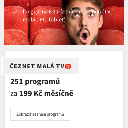
funguje na 6 zařízeních najednou (TV,
mobil, PC, tablet)
ČEZNET MALÁ TV
TV
251 programů
za
199 Kč měsíčně
Zobrazit seznam programů