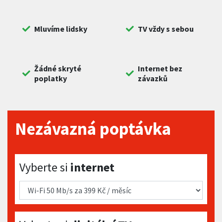
Mluvíme lidsky
TV vždy s sebou
Žádné skryté
Internet bez
poplatky
závazků
Nezávazná poptávka
Vyberte si internet
Vyberte si
internet
Vyberte si digitální TV