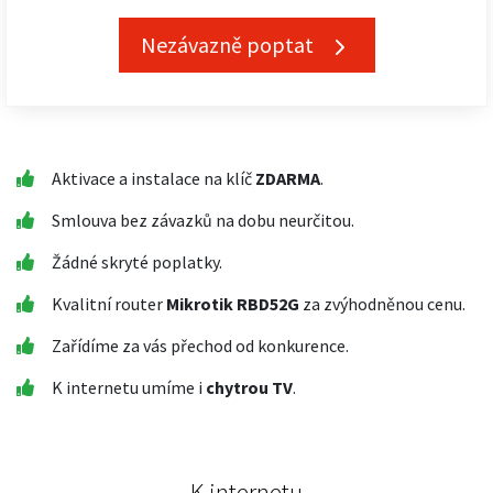
Nezávazně poptat
Aktivace a instalace na klíč
ZDARMA
.
Smlouva bez závazků na dobu neurčitou.
Žádné skryté poplatky.
Kvalitní router
Mikrotik RBD52G
za zvýhodněnou cenu.
Zařídíme za vás přechod od konkurence.
K internetu umíme i
chytrou TV
.
K internetu