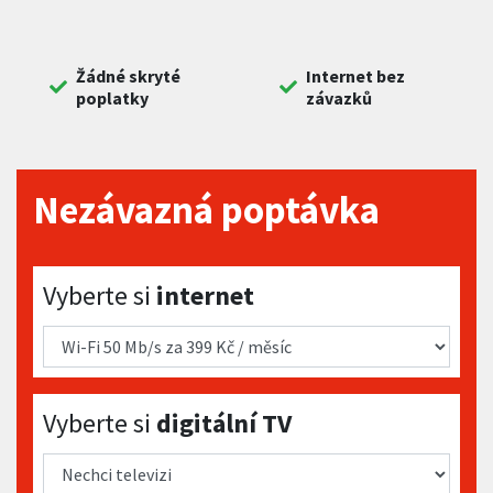
Žádné skryté
Internet bez
poplatky
závazků
Nezávazná poptávka
Vyberte si internet
Vyberte si
internet
Vyberte si digitální TV
Vyberte si
digitální TV