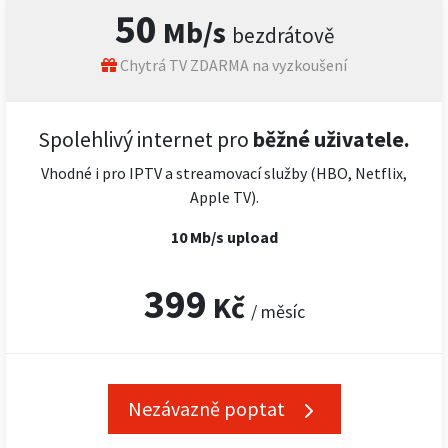
50
Mb/s
bezdrátově
Chytrá TV ZDARMA na vyzkoušení
Spolehlivý internet pro
běžné uživatele.
Vhodné i pro IPTV a streamovací služby (HBO, Netflix,
Apple TV).
10 Mb/s upload
399
Kč
/ měsíc
Nezávazně poptat