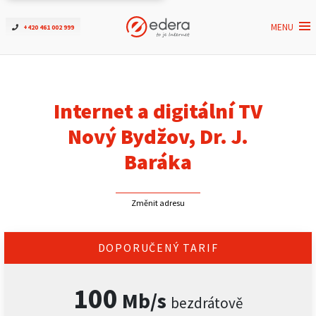
MENU
+420 461 002 999
Ověřit dostupnost
Internet
Internet a digitální TV
ČEZNET TV
Nový Bydžov, Dr. J.
Baráka
Podpora
Změnit adresu
Pro firmy
Kontakt
DOPORUČENÝ TARIF
100
Mb/s
bezdrátově