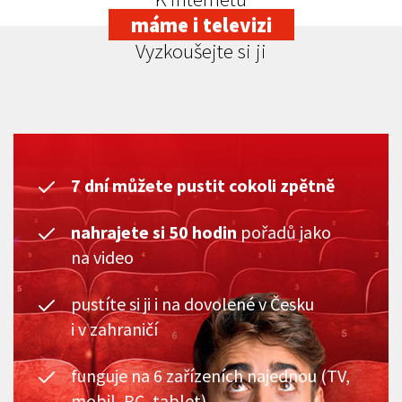
máme i televizi
Vyzkoušejte si ji
7 dní můžete pustit cokoli zpětně
nahrajete si 50 hodin
pořadů jako
na video
pustíte si ji i na dovolené v Česku
i v zahraničí
funguje na 6 zařízeních najednou (TV,
mobil, PC, tablet)