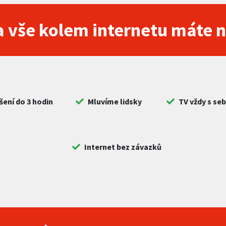
 vše kolem internetu máte 
šení do 3 hodin
Mluvíme lidsky
TV vždy s se
Internet bez závazků