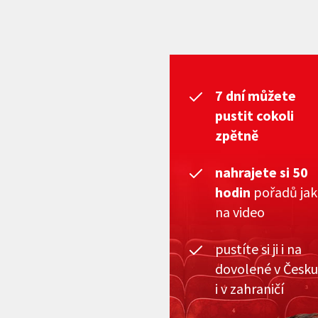
7 dní můžete
pustit cokoli
zpětně
nahrajete si 50
hodin
pořadů ja
na video
pustíte si ji i na
dovolené v Česku
i v zahraničí