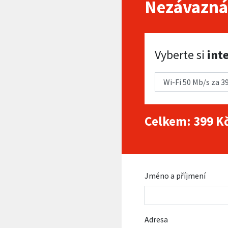
Nezávazná
Vyberte si internet
Vyberte si
int
Celkem:
399
Kč
Jméno a příjmení
Adresa