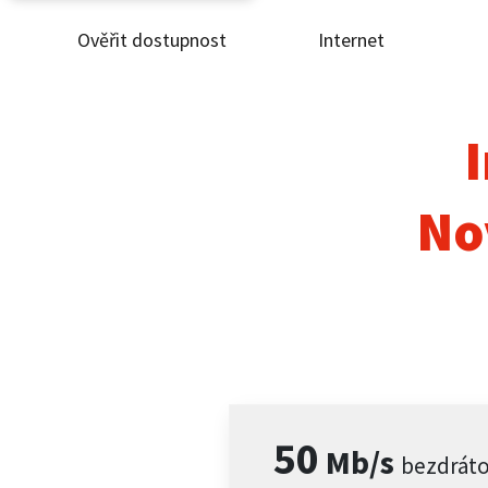
Ověřit dostupnost
Internet
Ověř
Inte
I
ČEZ
No
Pod
Pro 
Kont
50
Mb/s
bezdrát