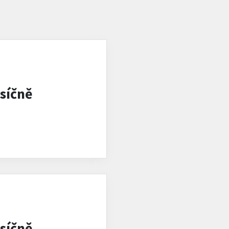
síčně
síčně