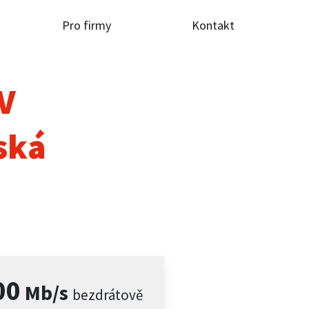
Pro firmy
Kontakt
TV
ská
00
Mb/s
bezdrátově