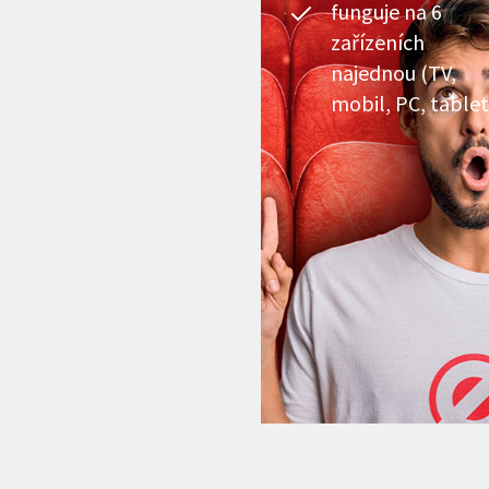
funguje na 6
zařízeních
najednou (TV,
mobil, PC, tablet