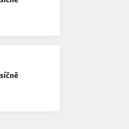
síčně