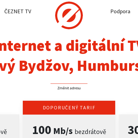
ČEZNET TV
Podpora
it dostupnost
rnet
nternet a digitální 
NET TV
vý Bydžov, Humbur
pora
Změnit adresu
firmy
akt
DOPORUČENÝ TARIF
100
3
Mb/s
ově
bezdrátově