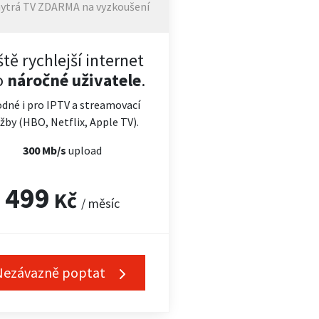
ytrá TV ZDARMA na vyzkoušení
ště rychlejší internet
o
náročné uživatele
.
dné i pro IPTV a streamovací
žby (HBO, Netflix, Apple TV).
300 Mb/s
upload
499
Kč
/ měsíc
Nezávazně poptat