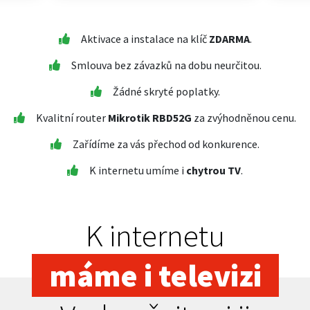
Aktivace a instalace na klíč
ZDARMA
.
Smlouva bez závazků na dobu neurčitou.
Žádné skryté poplatky.
Kvalitní router
Mikrotik RBD52G
za zvýhodněnou cenu.
Zařídíme za vás přechod od konkurence.
K internetu umíme i
chytrou TV
.
K internetu
máme i televizi