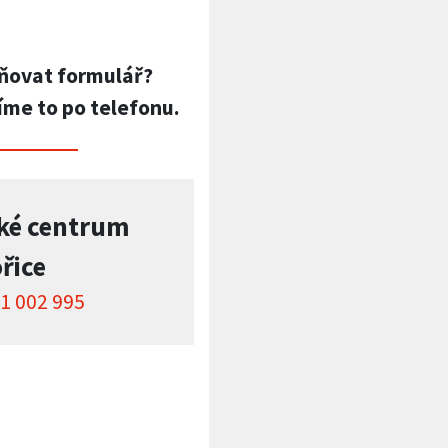
ňovat formulář?
íme to po telefonu.
ké centrum
řice
1 002 995