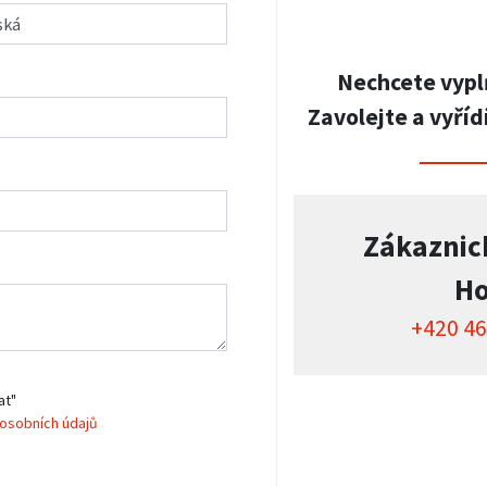
Nechcete vypl
Zavolejte a vyříd
Zákaznic
Ho
+420 46
at"
osobních údajů