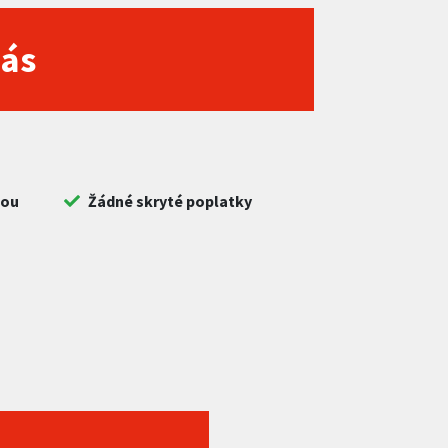
nás
bou
Žádné skryté poplatky