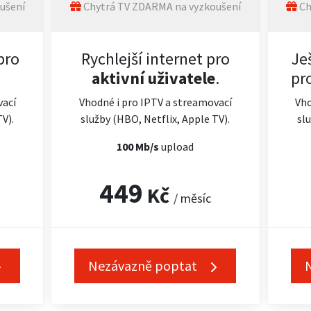
ušení
Chytrá TV ZDARMA na vyzkoušení
Ch
pro
Rychlejší internet pro
Je
aktivní uživatele
.
pr
vací
Vhodné i pro IPTV a streamovací
Vho
TV).
služby (HBO, Netflix, Apple TV).
slu
100 Mb/s
upload
449
Kč
/ měsíc
Nezávazně poptat