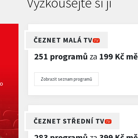
Vyzkoušejte si ji
ČEZNET MALÁ TV
TV
251 programů
za
199 Kč mě
Zobrazit seznam programů
ko
ČEZNET STŘEDNÍ TV
TV
283 programů
za
399 Kč mě