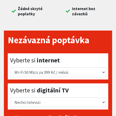
Žádné skryté
Internet bez
poplatky
závazků
Nezávazná poptávka
Vyberte si internet
Vyberte si
internet
Vyberte si digitální TV
Vyberte si
digitální TV