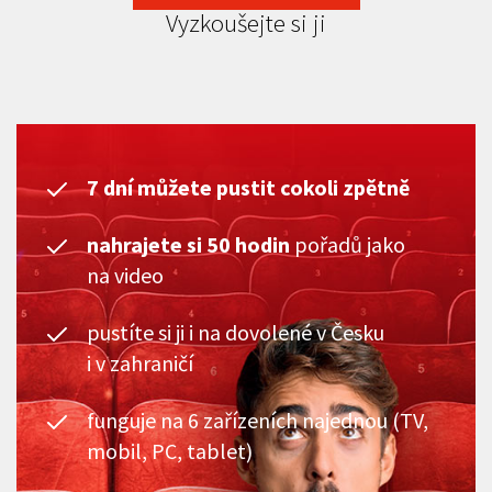
Vyzkoušejte si ji
7 dní můžete pustit cokoli zpětně
nahrajete si 50 hodin
pořadů jako
na video
pustíte si ji i na dovolené v Česku
i v zahraničí
funguje na 6 zařízeních najednou (TV,
mobil, PC, tablet)