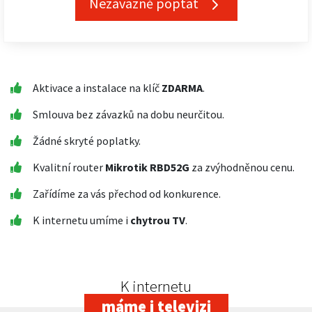
Nezávazně poptat
Aktivace a instalace na klíč
ZDARMA
.
Smlouva bez závazků na dobu neurčitou.
Žádné skryté poplatky.
Kvalitní router
Mikrotik RBD52G
za zvýhodněnou cenu.
Zařídíme za vás přechod od konkurence.
K internetu umíme i
chytrou TV
.
K internetu
máme i televizi