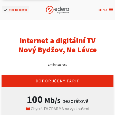
MENU
+420 461 002 999
Ověřit dostupnost
Internet
Internet a digitální TV
ČEZNET TV
Nový Bydžov, Na Lávce
Podpora
Změnit adresu
Pro firmy
DOPORUČENÝ TARIF
Kontakt
100
Mb/s
bezdrátově
Chytrá TV ZDARMA na vyzkoušení