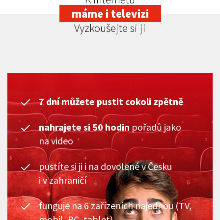
máme i televizi
Vyzkoušejte si ji
7 dní můžete pustit cokoli zpětně
nahrajete si 50 hodin
pořadů jako
na video
pustíte si ji i na dovolené v Česku
i v zahraničí
funguje na 6 zařízeních najednou (TV,
mobil, PC, tablet)