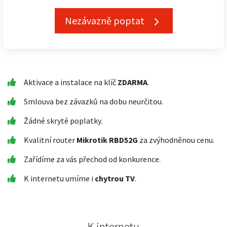
Nezávazně poptat
Aktivace a instalace na klíč
ZDARMA
.
Smlouva bez závazků na dobu neurčitou.
Žádné skryté poplatky.
Kvalitní router
Mikrotik RBD52G
za zvýhodněnou cenu.
Zařídíme za vás přechod od konkurence.
K internetu umíme i
chytrou TV
.
K internetu