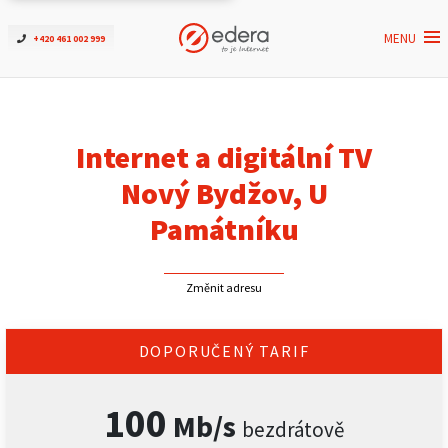
MENU
+420 461 002 999
Ověřit dostupnost
Internet
Internet a digitální TV
ČEZNET TV
Nový Bydžov, U
Památníku
Podpora
Změnit adresu
Pro firmy
Kontakt
DOPORUČENÝ TARIF
100
Mb/s
bezdrátově