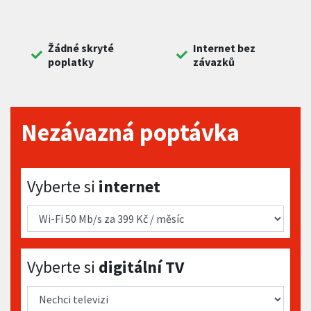
Žádné skryté
Internet bez
poplatky
závazků
Nezávazná poptávka
Vyberte si internet
Vyberte si
internet
Vyberte si digitální TV
Vyberte si
digitální TV