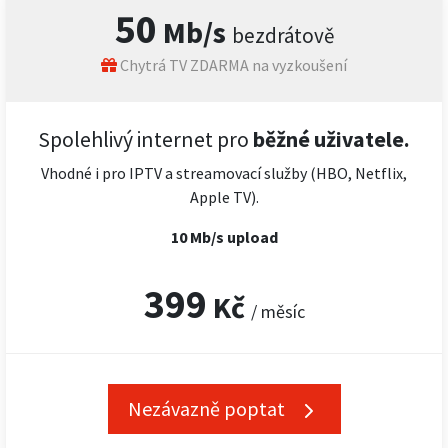
50
Mb/s
bezdrátově
Chytrá TV ZDARMA na vyzkoušení
Spolehlivý internet pro
běžné uživatele.
Vhodné i pro IPTV a streamovací služby (HBO, Netflix,
Apple TV).
10 Mb/s upload
399
Kč
/ měsíc
Nezávazně poptat