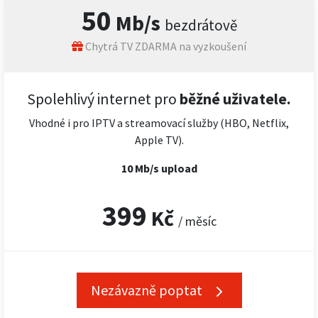
50
Mb/s
bezdrátově
Chytrá TV ZDARMA na vyzkoušení
Spolehlivý internet pro
běžné uživatele.
Vhodné i pro IPTV a streamovací služby (HBO, Netflix,
Apple TV).
10 Mb/s upload
399
Kč
/ měsíc
Nezávazně poptat