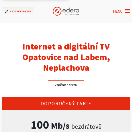
MENU
+420 461 002 999
Ověřit dostupnost
Internet
Internet a digitální TV
ČEZNET TV
Opatovice nad Labem,
Neplachova
Podpora
Změnit adresu
Pro firmy
Kontakt
DOPORUČENÝ TARIF
100
Mb/s
bezdrátově