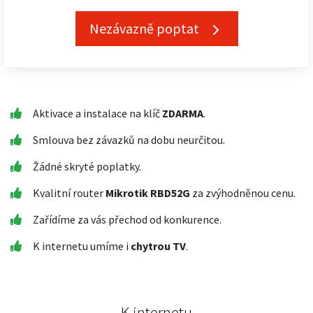
Nezávazně poptat
Aktivace a instalace na klíč
ZDARMA
.
Smlouva bez závazků na dobu neurčitou.
Žádné skryté poplatky.
Kvalitní router
Mikrotik RBD52G
za zvýhodněnou cenu.
Zařídíme za vás přechod od konkurence.
K internetu umíme i
chytrou TV
.
K internetu