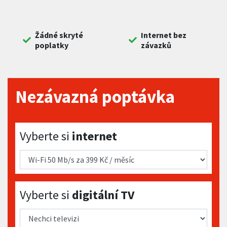
Žádné skryté
Internet bez
poplatky
závazků
Nezávazná poptávka
Vyberte si internet
Vyberte si
internet
Vyberte si digitální TV
Vyberte si
digitální TV