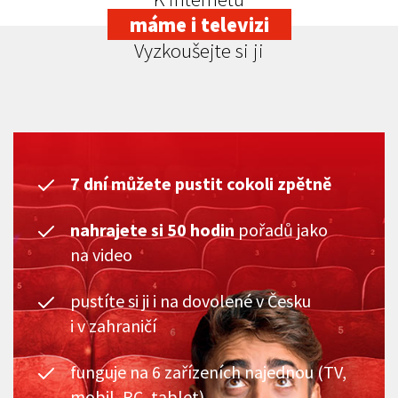
máme i televizi
Vyzkoušejte si ji
7 dní můžete pustit cokoli zpětně
nahrajete si 50 hodin
pořadů jako
na video
pustíte si ji i na dovolené v Česku
i v zahraničí
funguje na 6 zařízeních najednou (TV,
mobil, PC, tablet)