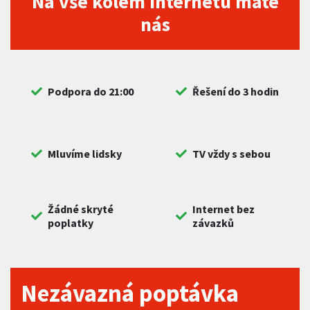
Na vše kolem internetu máte
nás
Podpora do 21:00
Řešení do 3 hodin
Mluvíme lidsky
TV vždy s sebou
Žádné skryté
Internet bez
poplatky
závazků
Nezávazná poptávka