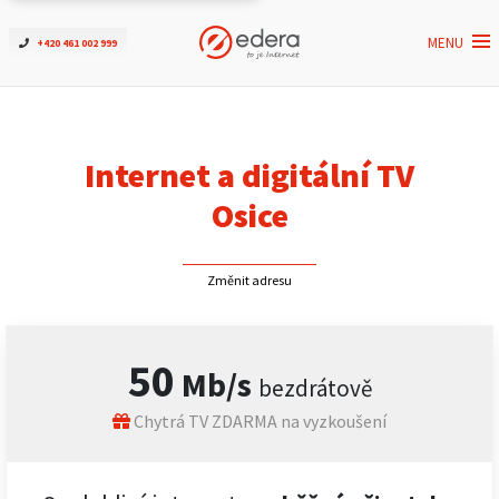
MENU
+420 461 002 999
Ověřit dostupnost
Internet
Internet a digitální TV
ČEZNET TV
Osice
Podpora
Změnit adresu
Pro firmy
50
Mb/s
bezdrátově
Kontakt
Chytrá TV ZDARMA na vyzkoušení