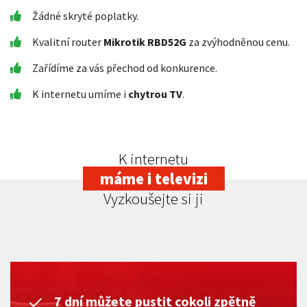
Žádné skryté poplatky.
Kvalitní router
Mikrotik RBD52G
za zvýhodněnou cenu.
Zařídíme za vás přechod od konkurence.
K internetu umíme i
chytrou TV
.
K internetu
máme i televizi
Vyzkoušejte si ji
7 dní můžete pustit cokoli zpětně