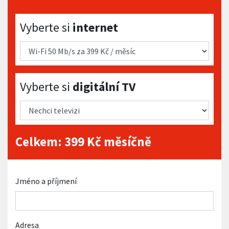
Vyberte si internet
Vyberte si
internet
Vyberte si digitální TV
Vyberte si
digitální TV
Celkem:
399
Kč měsíčně
Jméno a příjmení
Adresa