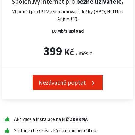
Spolehlivý internet pro
běžné uživatele.
Vhodné i pro IPTV a streamovací služby (HBO, Netflix,
Apple TV).
10 Mb/s upload
399
Kč
/ měsíc
Nezávazně poptat
Aktivace a instalace na klíč
ZDARMA
.
Smlouva bez závazků na dobu neurčitou.