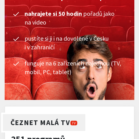
nahrajete si 50 hodin
pořadů jako
na video
pustíte si ji i na dovolené v Česku
i v zahraničí
funguje na 6 zařízeních najednou (TV,
mobil, PC, tablet)
ČEZNET MALÁ TV
TV