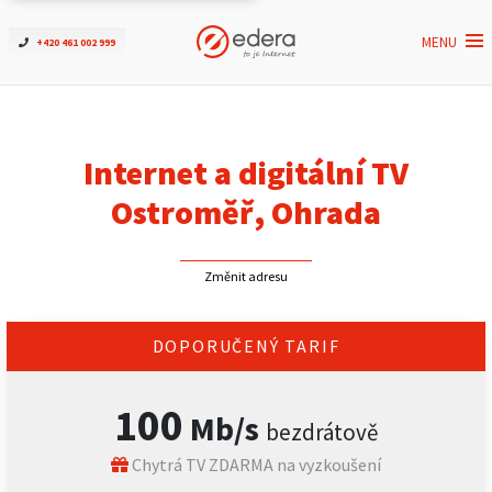
MENU
+420 461 002 999
Ověřit dostupnost
Internet
Internet a digitální TV
ČEZNET TV
Ostroměř, Ohrada
Podpora
Změnit adresu
Pro firmy
DOPORUČENÝ TARIF
Kontakt
100
Mb/s
bezdrátově
Chytrá TV ZDARMA na vyzkoušení