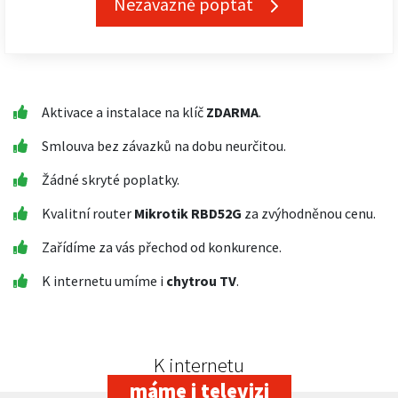
Nezávazně poptat
Aktivace a instalace na klíč
ZDARMA
.
Smlouva bez závazků na dobu neurčitou.
Žádné skryté poplatky.
Kvalitní router
Mikrotik RBD52G
za zvýhodněnou cenu.
Zařídíme za vás přechod od konkurence.
K internetu umíme i
chytrou TV
.
K internetu
máme i televizi