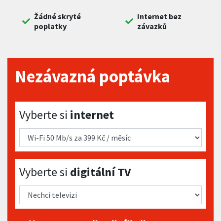
Žádné skryté
Internet bez
poplatky
závazků
Nezávazná poptávka
Vyberte si internet
Vyberte si
internet
Vyberte si digitální TV
Vyberte si
digitální TV