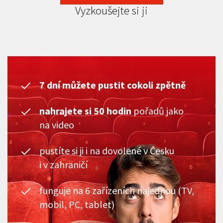
Vyzkoušejte si ji
7 dní můžete pustit cokoli zpětně
nahrajete si 50 hodin
pořadů jako
na video
pustíte si ji i na dovolené v Česku
i v zahraničí
funguje na 6 zařízeních najednou (TV,
mobil, PC, tablet)