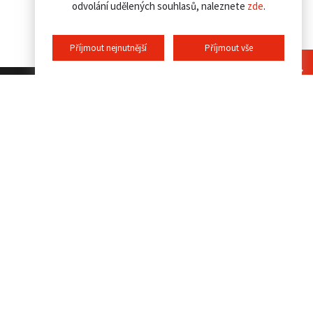
odvolání udělených souhlasů, naleznete
zde
.
Příjmout nejnutnější
Příjmout vše