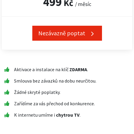
499
Kč
/ měsíc
Nezávazně poptat
Aktivace a instalace na klíč
ZDARMA
.
Smlouva bez závazků na dobu neurčitou.
Žádné skryté poplatky.
Zařídíme za vás přechod od konkurence.
K internetu umíme i
chytrou TV
.