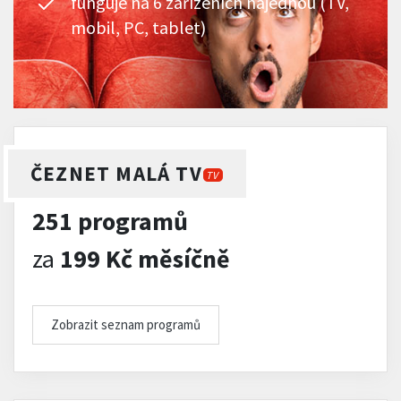
funguje na 6 zařízeních najednou (TV,
mobil, PC, tablet)
ČEZNET MALÁ TV
TV
251 programů
za
199 Kč měsíčně
Zobrazit seznam programů