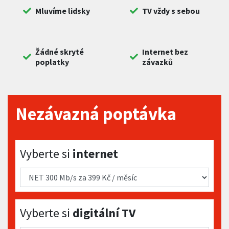
Mluvíme lidsky
TV vždy s sebou
Žádné skryté
Internet bez
poplatky
závazků
Nezávazná poptávka
Vyberte si internet
Vyberte si
internet
Vyberte si digitální TV
Vyberte si
digitální TV