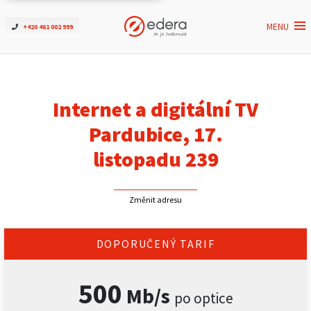
MENU
+420 461 002 999
Ověřit dostupnost
Internet
Internet a digitální TV
ČEZNET TV
Pardubice, 17.
listopadu 239
Podpora
Změnit adresu
Pro firmy
Kontakt
DOPORUČENÝ TARIF
500
Mb/s
po optice