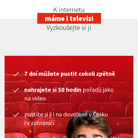
K internetu
máme i televizi
Vyzkoušejte si ji
7 dní můžete pustit cokoli zpětně
nahrajete si 50 hodin
pořadů jako
na video
pustíte si ji i na dovolené v Česku
i v zahraničí