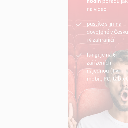
hodin
pořadů ja
na video
pustíte si ji i na
dovolené v Česku
i v zahraničí
funguje na 6
zařízeních
najednou (TV,
mobil, PC, tablet