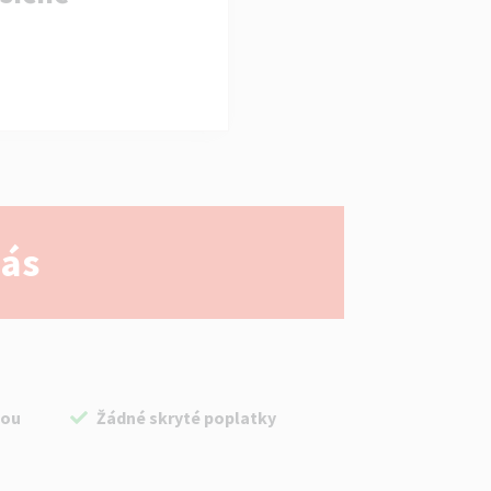
nás
bou
Žádné skryté poplatky