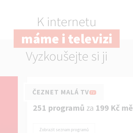
K internetu
máme i televizi
Vyzkoušejte si ji
ČEZNET MALÁ TV
TV
251 programů
za
199 Kč mě
Zobrazit seznam programů