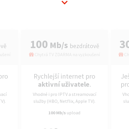
100
3
Mb/s
ově
bezdrátově
ušení
Chytrá TV ZDARMA na vyzkoušení
Ch
pro
Rychlejší internet pro
Je
aktivní uživatele
.
pr
vací
Vhodné i pro IPTV a streamovací
Vho
TV).
služby (HBO, Netflix, Apple TV).
slu
100 Mb/s
upload