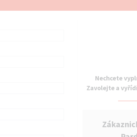
Nechcete vypl
Zavolejte a vyříd
Zákaznic
Par