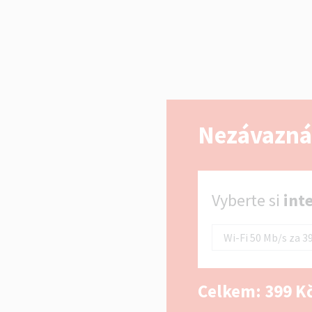
Nezávazná
Vyberte si internet
Vyberte si
int
Celkem:
399
Kč