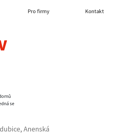
Pro firmy
Kontakt
TV
 domů
edná se
rdubice, Anenská