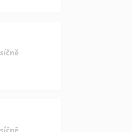
síčně
síčně