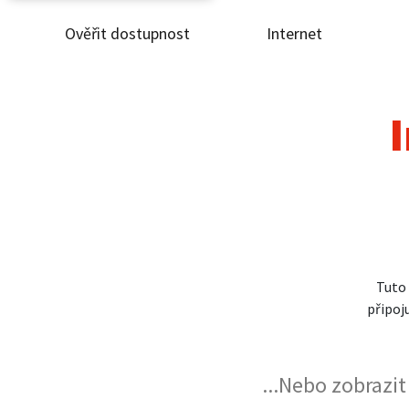
Ověřit dostupnost
Internet
Ověř
Inte
I
ČEZ
Pod
Pro 
Tuto
připo
Kont
...Nebo zobrazi