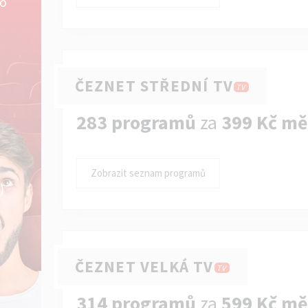
ko
ČEZNET STŘEDNÍ TV
TV
283 programů
za
399 Kč mě
Zobrazit seznam programů
)
ČEZNET VELKÁ TV
TV
314 programů
za
599 Kč mě