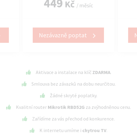
449
Kč
/ měsíc
Nezávazně poptat
Aktivace a instalace na klíč
ZDARMA
.
Smlouva bez závazků na dobu neurčitou.
Žádné skryté poplatky.
Kvalitní router
Mikrotik RBD52G
za zvýhodněnou cenu.
Zařídíme za vás přechod od konkurence.
K internetu umíme i
chytrou TV
.