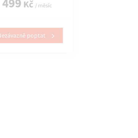
499
Kč
/ měsíc
Nezávazně poptat