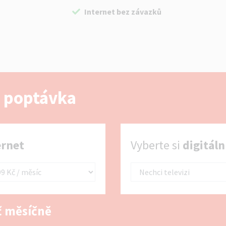
Internet bez závazků
 poptávka
Vyberte si digitální TV
ernet
Vyberte si
digitáln
 měsíčně