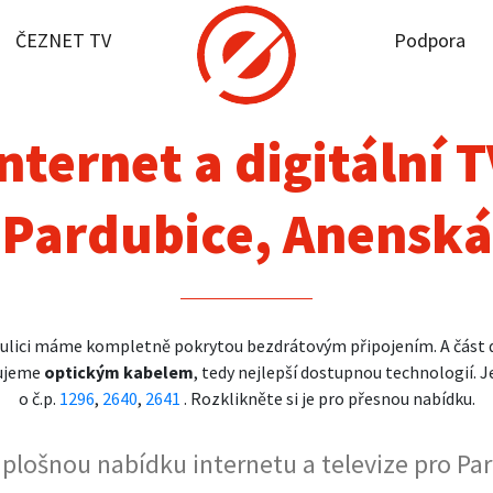
ČEZNET TV
Podpora
it dostupnost
rnet
nternet a digitální 
NET TV
Pardubice, Anenská
pora
firmy
 ulici máme kompletně pokrytou bezdrátovým připojením. A část
jujeme
optickým kabelem
, tedy nejlepší dostupnou technologií. J
akt
o č.p.
1296
,
2640
,
2641
. Rozklikněte si je pro přesnou nabídku.
t plošnou nabídku internetu a televize pro Pa