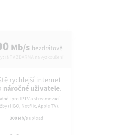
00
Mb/s
bezdrátově
ytrá TV ZDARMA na vyzkoušení
ště rychlejší internet
o
náročné uživatele
.
dné i pro IPTV a streamovací
žby (HBO, Netflix, Apple TV).
300 Mb/s
upload