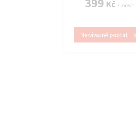
399
Kč
/ měsíc
Nezávazně poptat