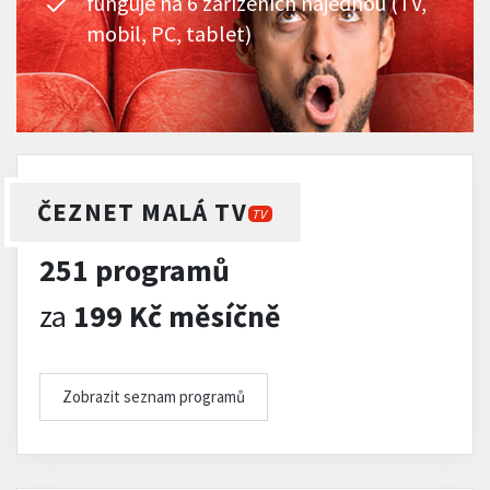
funguje na 6 zařízeních najednou (TV,
mobil, PC, tablet)
ČEZNET MALÁ TV
TV
251 programů
za
199 Kč měsíčně
Zobrazit seznam programů