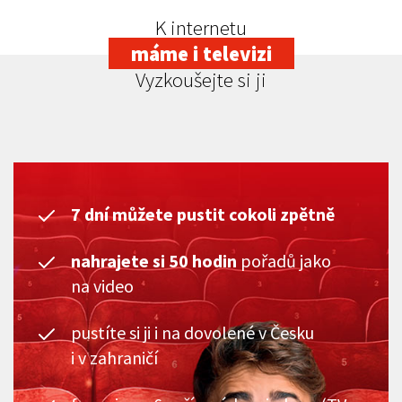
K internetu
máme i televizi
Vyzkoušejte si ji
7 dní můžete pustit cokoli zpětně
nahrajete si 50 hodin
pořadů jako
na video
pustíte si ji i na dovolené v Česku
i v zahraničí