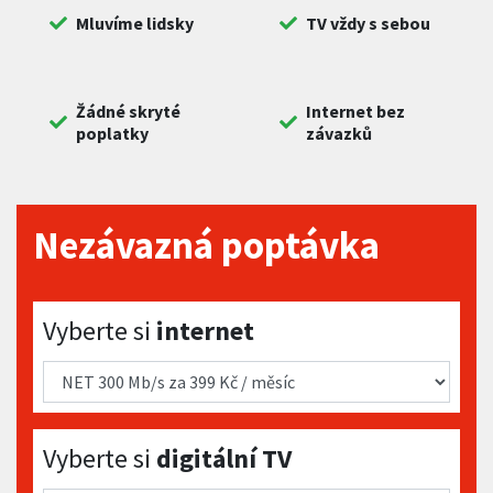
Mluvíme lidsky
TV vždy s sebou
Žádné skryté
Internet bez
poplatky
závazků
Nezávazná poptávka
Vyberte si internet
Vyberte si
internet
Vyberte si digitální TV
Vyberte si
digitální TV