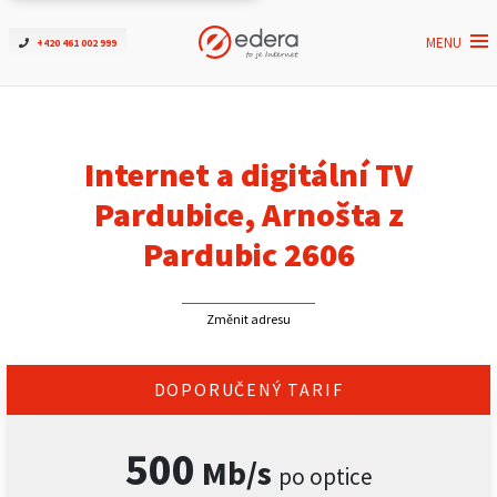
MENU
+420 461 002 999
Ověřit dostupnost
Internet
Internet a digitální TV
ČEZNET TV
Pardubice, Arnošta z
Pardubic 2606
Podpora
Změnit adresu
Pro firmy
Kontakt
DOPORUČENÝ TARIF
500
Mb/s
po optice