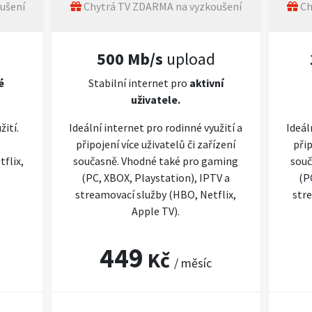
ušení
Chytrá TV ZDARMA na vyzkoušení
Ch
500 Mb/s
upload
é
Stabilní internet pro
aktivní
uživatele.
žití.
Ideální internet pro rodinné využití a
Ideál
připojení více uživatelů či zařízení
přip
flix,
současně. Vhodné také pro gaming
souč
(PC, XBOX, Playstation), IPTV a
(P
streamovací služby (HBO, Netflix,
stre
Apple TV).
449
Kč
/ měsíc