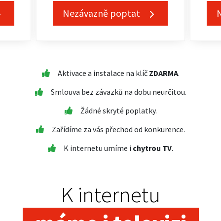
Nezávazně poptat
Aktivace a instalace na klíč
ZDARMA
.
Smlouva bez závazků na dobu neurčitou.
Žádné skryté poplatky.
Zařídíme za vás přechod od konkurence.
K internetu umíme i
chytrou TV
.
K internetu