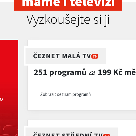
máme i televizi
Vyzkoušejte si ji
ČEZNET MALÁ TV
TV
251 programů
za
199 Kč mě
Zobrazit seznam programů
ko
ČEZNET STŘEDNÍ TV