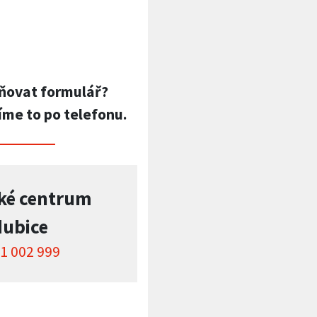
ňovat formulář?
íme to po telefonu.
ké centrum
dubice
1 002 999