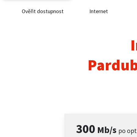
Ověřit dostupnost
Internet
Ověř
Inte
I
ČEZ
Pardub
Pod
Pro 
Kont
300
Mb/s
po opt