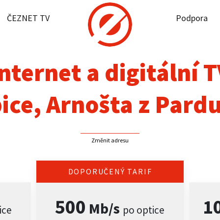
ČEZNET TV
Podpora
it dostupnost
rnet
nternet a digitální 
NET TV
ice, Arnošta z Pardu
pora
Změnit adresu
firmy
akt
DOPORUČENÝ TARIF
500
1
Mb/s
ice
po optice