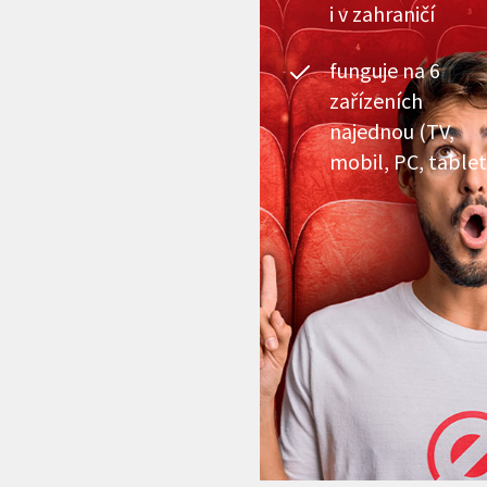
i v zahraničí
funguje na 6
zařízeních
najednou (TV,
mobil, PC, tablet