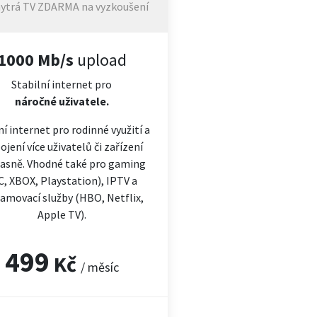
ytrá TV ZDARMA na vyzkoušení
1000 Mb/s
upload
Stabilní internet pro
náročné
uživatele.
ní internet pro rodinné využití a
ojení více uživatelů či zařízení
asně. Vhodné také pro gaming
C, XBOX, Playstation), IPTV a
amovací služby (HBO, Netflix,
Apple TV).
499
Kč
/ měsíc