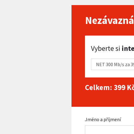
Nezávazná
Vyberte si internet
Vyberte si
int
Celkem:
399
Kč
Jméno a příjmení