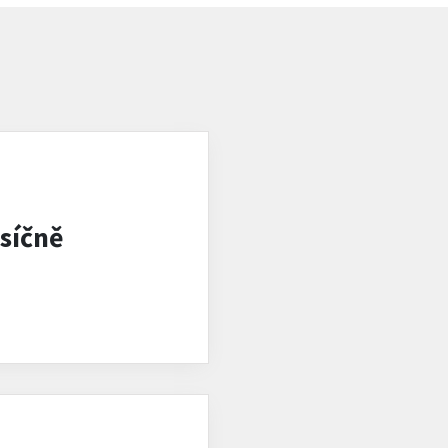
síčně