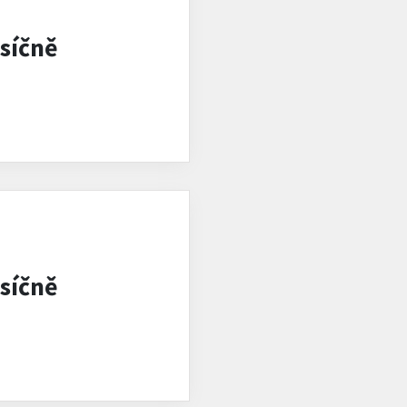
síčně
síčně