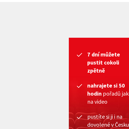
7 dní můžete
pustit cokoli
zpětně
nahrajete si 50
hodin
pořadů ja
na video
pustíte si ji i na
dovolené v Česku