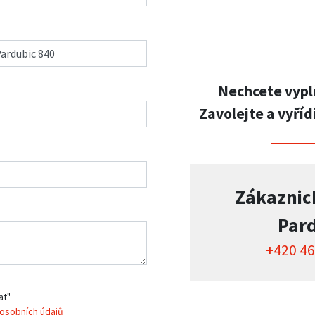
Nechcete vypl
Zavolejte a vyříd
Zákaznic
Par
+420 46
at"
osobních údajů