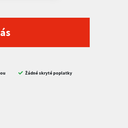
nás
bou
Žádné skryté poplatky