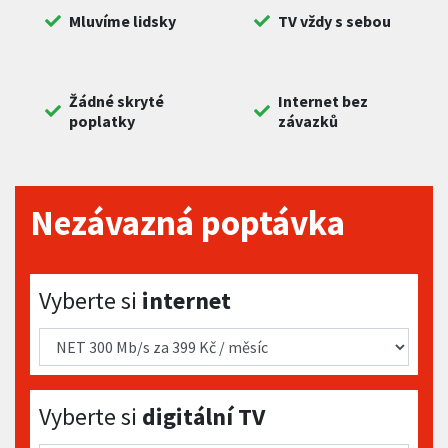
Mluvíme lidsky
TV vždy s sebou
Žádné skryté
Internet bez
poplatky
závazků
Nezávazná poptávka
Vyberte si internet
Vyberte si
internet
Vyberte si digitální TV
Vyberte si
digitální TV