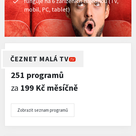
funguje na 6 zařízeních najednou (TV,
mobil, PC, tablet)
ČEZNET MALÁ TV
TV
251 programů
za
199 Kč měsíčně
Zobrazit seznam programů