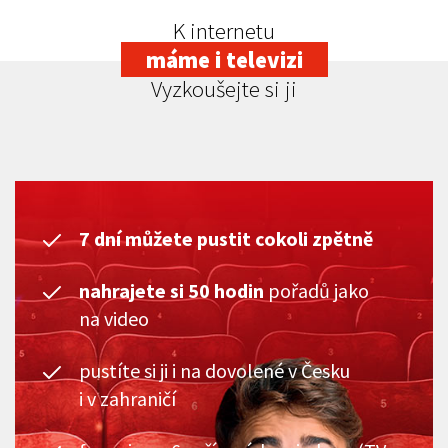
K internetu
máme i televizi
Vyzkoušejte si ji
7 dní můžete pustit cokoli zpětně
nahrajete si 50 hodin
pořadů jako
na video
pustíte si ji i na dovolené v Česku
i v zahraničí