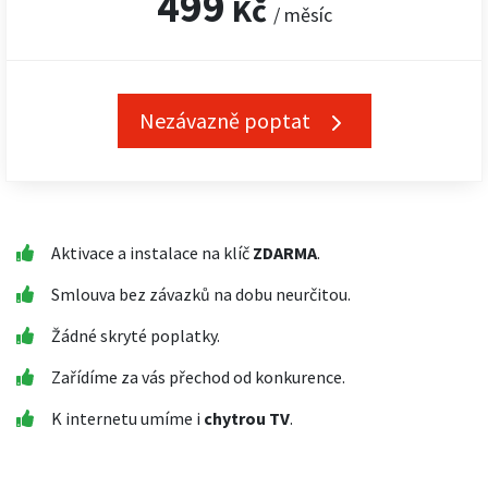
499
Kč
/ měsíc
Nezávazně poptat
Aktivace a instalace na klíč
ZDARMA
.
Smlouva bez závazků na dobu neurčitou.
Žádné skryté poplatky.
Zařídíme za vás přechod od konkurence.
K internetu umíme i
chytrou TV
.