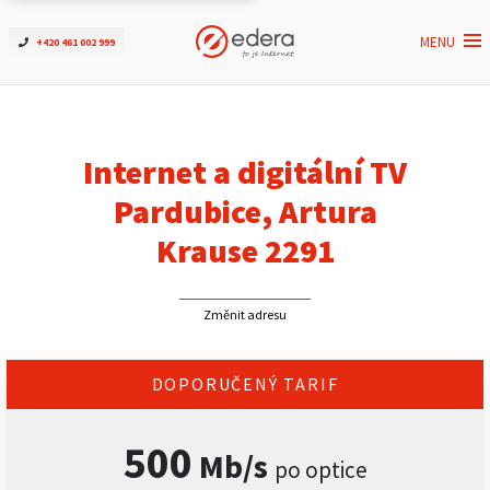
MENU
+420 461 002 999
Ověřit dostupnost
Internet
Internet a digitální TV
ČEZNET TV
Pardubice, Artura
Krause 2291
Podpora
Změnit adresu
Pro firmy
Kontakt
DOPORUČENÝ TARIF
500
Mb/s
po optice