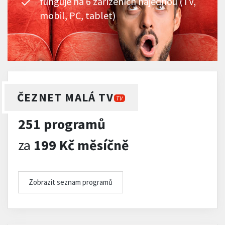
funguje na 6 zařízeních najednou (TV,
mobil, PC, tablet)
ČEZNET MALÁ TV
TV
251 programů
za
199 Kč měsíčně
Zobrazit seznam programů