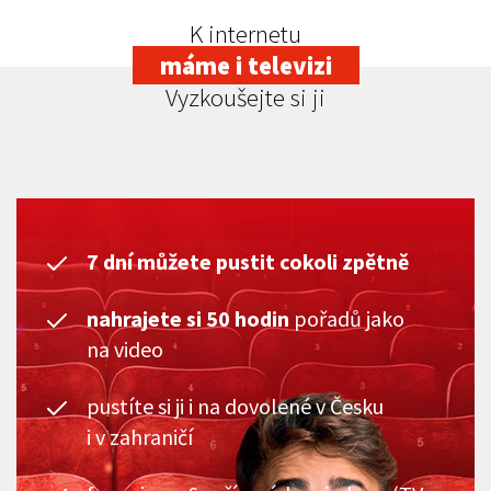
K internetu
máme i televizi
Vyzkoušejte si ji
7 dní můžete pustit cokoli zpětně
nahrajete si 50 hodin
pořadů jako
na video
pustíte si ji i na dovolené v Česku
i v zahraničí