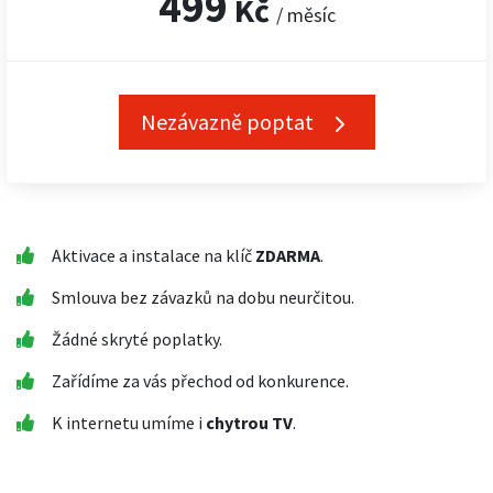
499
Kč
/ měsíc
Nezávazně poptat
Aktivace a instalace na klíč
ZDARMA
.
Smlouva bez závazků na dobu neurčitou.
Žádné skryté poplatky.
Zařídíme za vás přechod od konkurence.
K internetu umíme i
chytrou TV
.