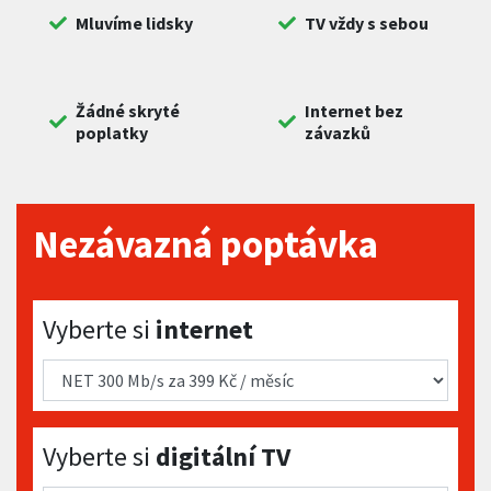
Mluvíme lidsky
TV vždy s sebou
Žádné skryté
Internet bez
poplatky
závazků
Nezávazná poptávka
Vyberte si internet
Vyberte si
internet
Vyberte si digitální TV
Vyberte si
digitální TV