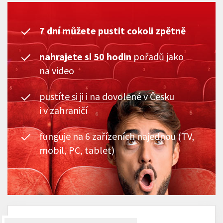
7 dní můžete pustit cokoli zpětně
nahrajete si 50 hodin
pořadů jako
na video
pustíte si ji i na dovolené v Česku
i v zahraničí
funguje na 6 zařízeních najednou (TV,
mobil, PC, tablet)