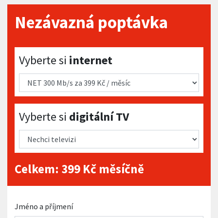
Nezávazná poptávka
Vyberte si internet
Vyberte si
internet
Vyberte si digitální TV
Vyberte si
digitální TV
Celkem:
399
Kč měsíčně
Jméno a příjmení