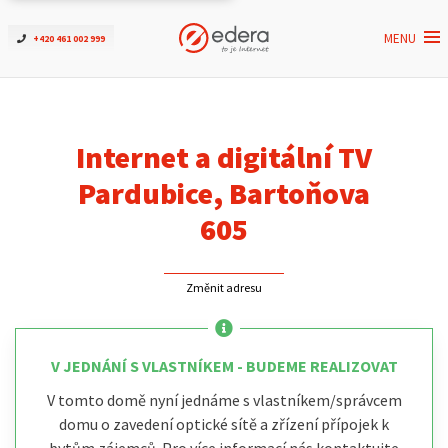
MENU
+420 461 002 999
Ověřit dostupnost
Internet
Internet a digitální TV
ČEZNET TV
Pardubice, Bartoňova
605
Podpora
Změnit adresu
Pro firmy
Kontakt
V JEDNÁNÍ S VLASTNÍKEM - BUDEME REALIZOVAT
V tomto domě nyní jednáme s vlastníkem/správcem
domu o zavedení optické sítě a zřízení přípojek k