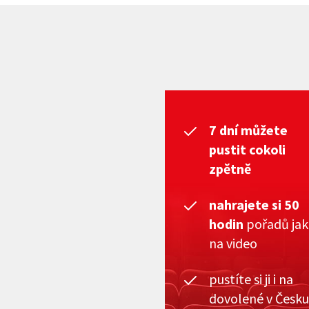
7 dní můžete
pustit cokoli
zpětně
nahrajete si 50
hodin
pořadů ja
na video
pustíte si ji i na
dovolené v Česku