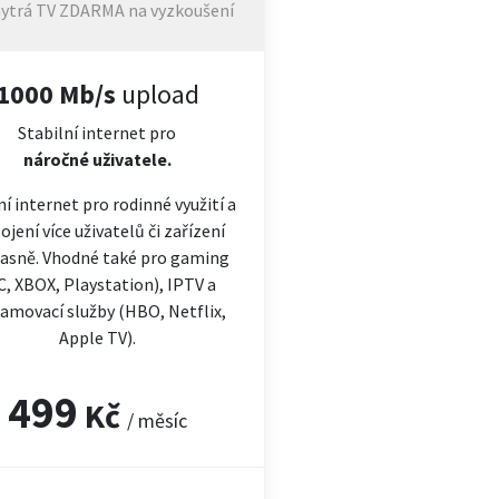
ytrá TV ZDARMA na vyzkoušení
1000 Mb/s
upload
Stabilní internet pro
náročné
uživatele.
ní internet pro rodinné využití a
ojení více uživatelů či zařízení
asně. Vhodné také pro gaming
C, XBOX, Playstation), IPTV a
amovací služby (HBO, Netflix,
Apple TV).
499
Kč
/ měsíc