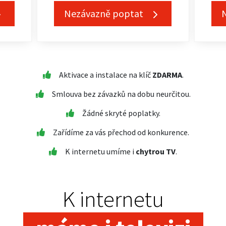
Nezávazně poptat
Aktivace a instalace na klíč
ZDARMA
.
Smlouva bez závazků na dobu neurčitou.
Žádné skryté poplatky.
Zařídíme za vás přechod od konkurence.
K internetu umíme i
chytrou TV
.
K internetu