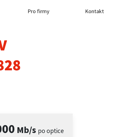
Pro firmy
Kontakt
TV
828
000
Mb/s
po optice