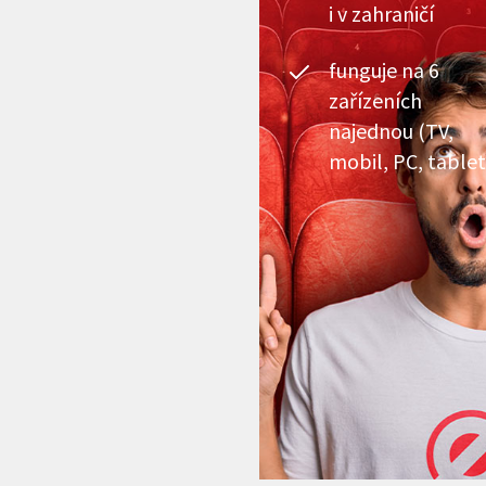
i v zahraničí
funguje na 6
zařízeních
najednou (TV,
mobil, PC, tablet