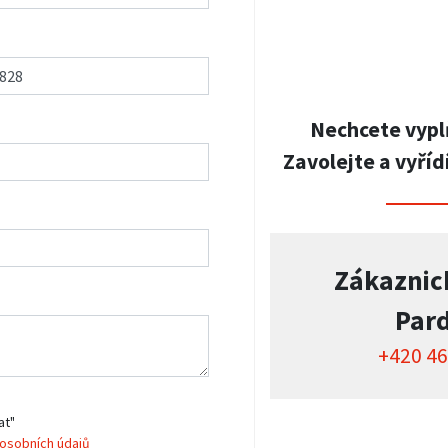
Nechcete vypl
Zavolejte a vyříd
Zákaznic
Par
+420 46
at"
osobních údajů