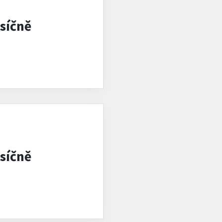
síčně
síčně