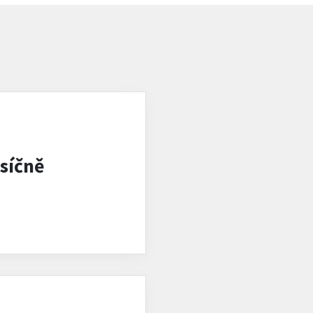
síčně