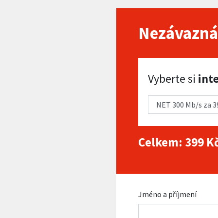
Nezávazná
Vyberte si internet
Vyberte si
int
Celkem:
399
Kč
Jméno a příjmení