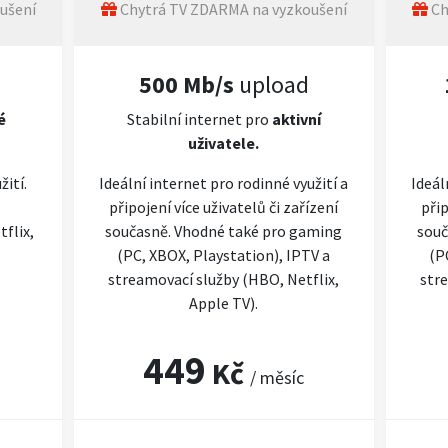
ušení
Chytrá TV ZDARMA na vyzkoušení
Ch
500 Mb/s
upload
é
Stabilní internet pro
aktivní
uživatele.
žití.
Ideální internet pro rodinné využití a
Ideál
připojení více uživatelů či zařízení
přip
flix,
současně. Vhodné také pro gaming
souč
(PC, XBOX, Playstation), IPTV a
(P
streamovací služby (HBO, Netflix,
stre
Apple TV).
449
Kč
/ měsíc