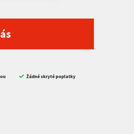
nás
bou
Žádné skryté poplatky