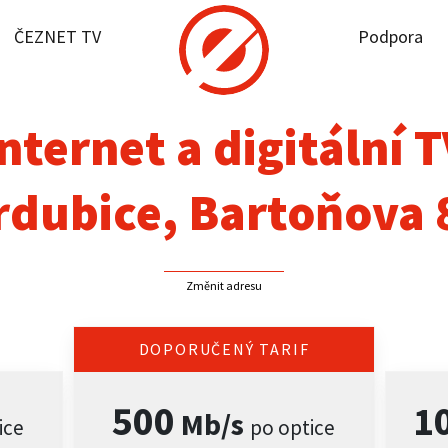
ČEZNET TV
Podpora
it dostupnost
rnet
nternet a digitální 
NET TV
rdubice, Bartoňova 
pora
Změnit adresu
firmy
akt
DOPORUČENÝ TARIF
500
1
Mb/s
ice
po optice