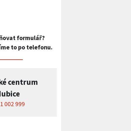
ňovat formulář?
íme to po telefonu.
ké centrum
dubice
1 002 999