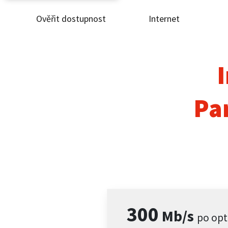
Ověřit dostupnost
Internet
Ověř
Inte
I
ČEZ
Pa
Pod
Pro 
Kont
300
Mb/s
po opt