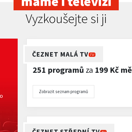
máme i televizi
Vyzkoušejte si ji
ČEZNET MALÁ TV
TV
251 programů
za
199 Kč mě
Zobrazit seznam programů
ko
ČEZNET STŘEDNÍ TV