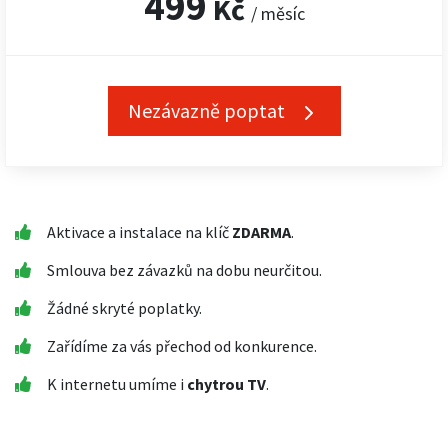
499
Kč
/ měsíc
Nezávazně poptat
Aktivace a instalace na klíč
ZDARMA
.
Smlouva bez závazků na dobu neurčitou.
Žádné skryté poplatky.
Zařídíme za vás přechod od konkurence.
K internetu umíme i
chytrou TV
.