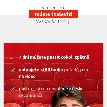
K internetu
máme i televizi
Vyzkoušejte si ji
7 dní můžete pustit cokoli zpětně
nahrajete si 50 hodin
pořadů jako
na video
pustíte si ji i na dovolené v Česku
i v zahraničí