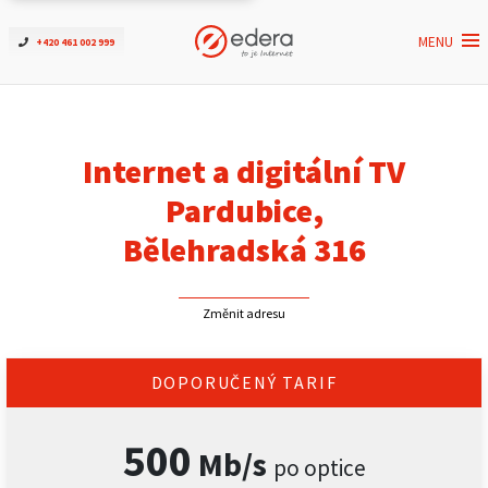
MENU
+420 461 002 999
Ověřit dostupnost
Internet
Internet a digitální TV
ČEZNET TV
Pardubice,
Bělehradská 316
Podpora
Změnit adresu
Pro firmy
Kontakt
DOPORUČENÝ TARIF
500
Mb/s
po optice