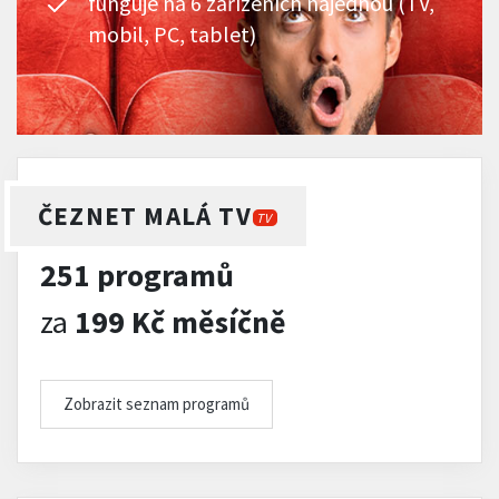
funguje na 6 zařízeních najednou (TV,
mobil, PC, tablet)
ČEZNET MALÁ TV
TV
251 programů
za
199 Kč měsíčně
Zobrazit seznam programů