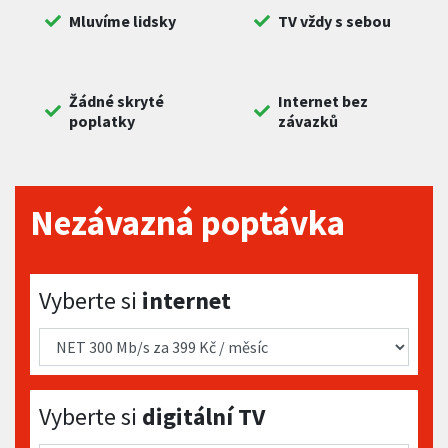
Mluvíme lidsky
TV vždy s sebou
Žádné skryté
Internet bez
poplatky
závazků
Nezávazná poptávka
Vyberte si internet
Vyberte si
internet
Vyberte si digitální TV
Vyberte si
digitální TV